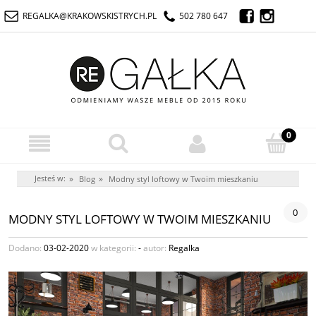
REGALKA@KRAKOWSKISTRYCH.PL
502 780 647
Jesteś w:
»
»
Blog
Modny styl loftowy w Twoim mieszkaniu
0
MODNY STYL LOFTOWY W TWOIM MIESZKANIU
Dodano:
03-02-2020
w kategorii:
-
autor:
Regalka