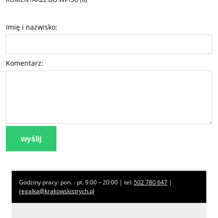
Imię i nazwisko:
Komentarz:
wyślij
Godziny pracy: pon. - pt. 9:00 – 20:00 | tel:
502 780 647
|
regalka@krakowskistrych.pl