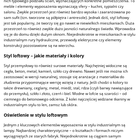
nich typowego podziału ścian, wyznaczających konkretne pomieszczenia. To
meble i elementy wyposażenia wyznaczają sfery – kuchni, sypialni czy
salonu. Zwykle przestrzeń jest również bardzo wysoka i zaaranżowana po
sam sufit (tzn. tworzone są półpiętra i antresole). Jednak dziś, styl loftowy
jest tak popularny, że tworzy się go nawet w niewielkich mieszkaniach. Duża
przestrzeń to również zwykle dużo jasności naturalnego światła. Wprowadza
się je do domu dzięki dużym oknom. Niejednokrotnie w mieszkaniach w stylu
industrialnym rury hydrauliczne, przewody elektryczne czy elementy
konstrukcji pozostawione są na wierzchu.
Styl loftowy – jakie materiały i kolory
Styl przemysłowy to również surowe materiały. Najchętniej widoczne są
cegła, beton, metal, kamień, szkło czy drewno. Nawet jeśli nie można ich
zastosować w wersji naturalnej, stosuje się aranżacje z materiałów do
złudzenia przypominające wersję wziętą z natury. Jeśli chodzi o kolory to
także drewniany, ceglany, metal, miedź, stal, rdza (czyli barwy nawiązujące
do przemysłu), szkło i złoto, czerń i biel. Modne w lofcie są szarości – od
ciemnego do betonowego odcienia. Z kolei najczęściej widziane tkaniny w
industrialnym stylu to len, zamsz lub skóra.
Oświetlenie w stylu loftowym
Jednym z kluczowych elementów wyposażenia w stylu industrialnym są
lampy. Najbardziej charakterystyczne – o kształtach i formach niczym
wyciągniętych ze starych fabryk. Niejednokrotnie są ciągiem samym