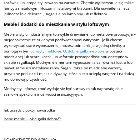
żarówek lub lampą stylizowaną na żarówkę. Chętnie wykorzystuje się także
lampy z metalowymi kloszami i stalowymi kratkami. Dla oświetlenia, lecz
jednocześnie dekoracji, sięga się po lampiony lub reflektory.
Meble i dodatki do mieszkania w stylu loftowym
Meble w stylu industrialnym to zwykle drewniane lub metalowe propozycje –
niejednokrotnie ze szklanymi podświetlanymi witrynami. Jeśli chcesz
wykorzystać stare wyposażenie, możesz odmienić je w jedną chwilę, a
pomogą w tym
uchwyty meblowe
.
Ozdobne gałki meblowe
w postaci
miedzianej lub szarej kostki lub w formie prostopadłościanu dostępne w
sklepie regalka.pl. Modnym elementem wyposażenia są również lustra lub
nawet same ich metalowe ramy. Sięgnij także po miedziane wazony,
przytulne poduszki i miękkie dywany, które nieco ocieplą wnętrze i nadadzą
mu domową przytulność.
Modny styl loftowy, choć wydaje się być surowy to tak naprawdę daje
szerokie spektrum możliwości aranżacyjnych.
Jak urządzić pokój noworodka
Jasne meble – jakie gałki dobrać?
KOMENTARZE DO WPISU (0)