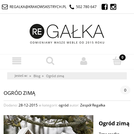
REGALKA@KRAKOWSKISTRYCH.PL
502 780 647
Jesteś w:
»
»
Blog
Ogród zimą
0
OGRÓD ZIMĄ
Dodano:
28-12-2015
w kategorii:
ogród
autor:
Zespół Regałka
Ogród zimą
Zimą rzadko