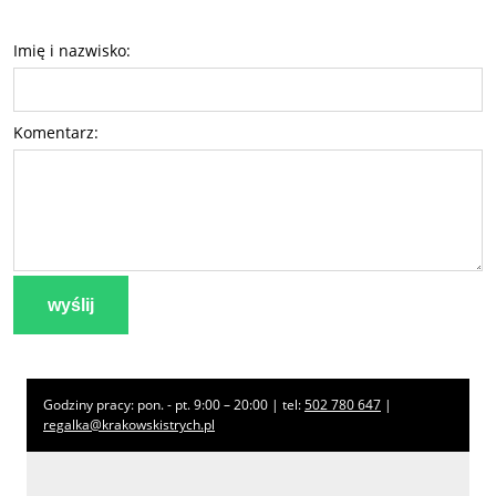
Imię i nazwisko:
Komentarz:
wyślij
Godziny pracy: pon. - pt. 9:00 – 20:00 | tel:
502 780 647
|
regalka@krakowskistrych.pl