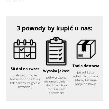
3 powody by kupić u nas:
Tania dostawa
30 dni na zwrot
Wysoka jakość
już od 8zł za
...ale sądzimy, że
odbiór w punkcie.
potwierdzona
towar spodoba Ci się
Mamy też inne
wieloma opiniami
tak bardzo, że go nie
opcje dostawy.
klientów, które
zwrócisz :)
możesz sam
sprawdzić!