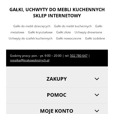
GAŁKI, UCHWYTY DO MEBLI KUCHENNYCH
SKLEP INTERNETOWY
Gałki do mebli dziecięcych
Gałki do mebli kuchennych
Gałki
metalowe
Gałki kryształowe
Gałki złote
Uchwyty drewniane
Uchwyty do szafek kuchennych
Gałki nowoczesne
Gałki ozdobne
Godziny pracy: pon. - pt. 9:00 – 20:00 | tel:
502 780 647
|
regalka@krakowskistrych.pl
ZAKUPY
POMOC
MOJE KONTO