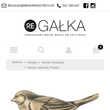
REGALKA@KRAKOWSKISTRYCH.PL
502 780 647
Jesteś w:
»
»
Haczyki
Haczyki Zwierzęta
»
Haczyk meblowy Ptaszek