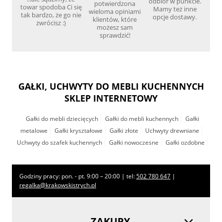
odbiór w punkcie.
potwierdzona
towar spodoba Ci się
Mamy też inne
wieloma opiniami
tak bardzo, że go nie
opcje dostawy.
klientów, które
zwrócisz :)
możesz sam
sprawdzić!
GAŁKI, UCHWYTY DO MEBLI KUCHENNYCH
SKLEP INTERNETOWY
Gałki do mebli dziecięcych
Gałki do mebli kuchennych
Gałki
metalowe
Gałki kryształowe
Gałki złote
Uchwyty drewniane
Uchwyty do szafek kuchennych
Gałki nowoczesne
Gałki ozdobne
Godziny pracy: pon. - pt. 9:00 – 20:00 | tel:
502 780 647
|
regalka@krakowskistrych.pl
ZAKUPY