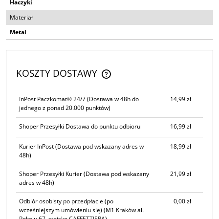
Haczyki
Materiał
Metal
KOSZTY DOSTAWY
CENA NIE ZAWIERA EWENTUALNYCH KOSZTÓW PŁATNOŚCI
InPost Paczkomat® 24/7
(Dostawa w 48h do
14,99 zł
jednego z ponad 20.000 punktów)
Shoper Przesyłki Dostawa do punktu odbioru
16,99 zł
Kurier InPost
(Dostawa pod wskazany adres w
18,99 zł
48h)
Shoper Przesyłki Kurier
(Dostawa pod wskazany
21,99 zł
adres w 48h)
Odbiór osobisty po przedpłacie (po
0,00 zł
wcześniejszym umówieniu się)
(M1 Kraków al.
Pokoju 67, stoisko CAFFETTIERA)