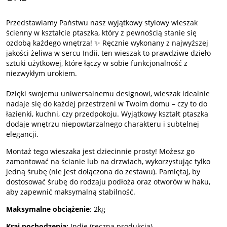
Przedstawiamy Państwu nasz wyjątkowy stylowy wieszak
ścienny w kształcie ptaszka, który z pewnością stanie się
ozdobą każdego wnętrza! ✨ Ręcznie wykonany z najwyższej
jakości żeliwa w sercu Indii, ten wieszak to prawdziwe dzieło
sztuki użytkowej, które łączy w sobie funkcjonalność z
niezwykłym urokiem.
Dzięki swojemu uniwersalnemu designowi, wieszak idealnie
nadaje się do każdej przestrzeni w Twoim domu – czy to do
łazienki, kuchni, czy przedpokoju. Wyjątkowy kształt ptaszka
dodaje wnętrzu niepowtarzalnego charakteru i subtelnej
elegancji.
Montaż tego wieszaka jest dziecinnie prosty! Możesz go
zamontować na ścianie lub na drzwiach, wykorzystując tylko
jedną śrubę (nie jest dołączona do zestawu). Pamiętaj, by
dostosować śrubę do rodzaju podłoża oraz otworów w haku,
aby zapewnić maksymalną stabilność.
Maksymalne obciążenie
: 2kg
Kraj
pochodzenia:
Indie (ręczna produkcja)