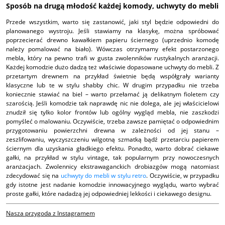
Sposób na drugą młodość każdej komody, uchwyty do mebli
Przede wszystkim, warto się zastanowić, jaki styl będzie odpowiedni do
planowanego wystroju. Jeśli stawiamy na klasykę, można spróbować
poprzecierać drewno kawałkiem papieru ściernego (uprzednio komodę
należy pomalować na biało). Wówczas otrzymamy efekt postarzonego
mebla, który na pewno trafi w gusta zwolenników rustykalnych aranżacji.
Każdej komodzie dużo dadzą też właściwie dopasowane uchwyty do mebli. Z
przetartym drewnem na przykład świetnie będą współgrały warianty
klasyczne lub te w stylu shabby chic. W drugim przypadku nie trzeba
koniecznie stawiać na biel – warto przełamać ją delikatnym fioletem czy
szarością. Jeśli komodzie tak naprawdę nic nie dolega, ale jej właścicielowi
znudził się tylko kolor frontów lub ogólny wygląd mebla, nie zaszkodzi
pomyśleć o malowaniu. Oczywiście, trzeba zawsze pamiętać o odpowiednim
przygotowaniu powierzchni drewna w zależności od jej stanu –
zeszlifowaniu, wyczyszczeniu wilgotną szmatką bądź przetarciu papierem
ściernym dla uzyskania gładkiego efektu. Ponadto, warto dobrać ciekawe
gałki, na przykład w stylu vintage, tak popularnym przy nowoczesnych
aranżacjach. Zwolennicy ekstrawaganckich drobiazgów mogą natomiast
zdecydować się na
uchwyty do mebli w stylu retro
. Oczywiście, w przypadku
gdy istotne jest nadanie komodzie innowacyjnego wyglądu, warto wybrać
proste gałki, które nadadzą jej odpowiedniej lekkości i ciekawego designu.
Nasza przygoda z Instagramem