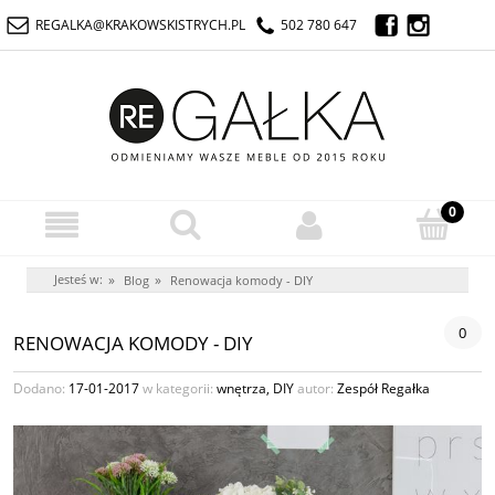
REGALKA@KRAKOWSKISTRYCH.PL
502 780 647
Jesteś w:
»
»
Blog
Renowacja komody - DIY
0
RENOWACJA KOMODY - DIY
Dodano:
17-01-2017
w kategorii:
wnętrza
,
DIY
autor:
Zespół Regałka