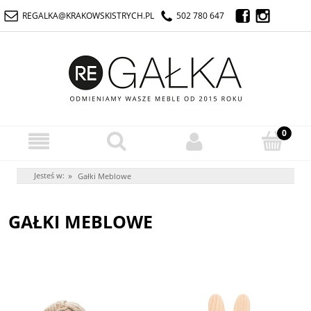
REGALKA@KRAKOWSKISTRYCH.PL
502 780 647
Jesteś w:
»
Gałki Meblowe
GAŁKI MEBLOWE