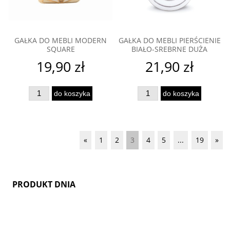
GAŁKA DO MEBLI MODERN
GAŁKA DO MEBLI PIERŚCIENIE
SQUARE
BIAŁO-SREBRNE DUŻA
19,90 zł
21,90 zł
do koszyka
do koszyka
«
1
2
3
4
5
...
19
»
PRODUKT DNIA