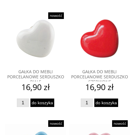
nowość
GAŁKA DO MEBLI
GAŁKA DO MEBLI
PORCELANOWE SERDUSZKO
PORCELANOWE SERDUSZKO
BIAŁE
CZERWONE
16,90 zł
16,90 zł
do koszyka
do koszyka
nowość
nowość