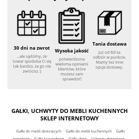
Tania dostawa
30 dni na zwrot
Wysoka jakość
już od 8zł za
...ale sądzimy, że
odbiór w punkcie.
potwierdzona
towar spodoba Ci się
Mamy też inne
wieloma opiniami
tak bardzo, że go nie
opcje dostawy.
klientów, które
zwrócisz :)
możesz sam
sprawdzić!
GAŁKI, UCHWYTY DO MEBLI KUCHENNYCH
SKLEP INTERNETOWY
Gałki do mebli dziecięcych
Gałki do mebli kuchennych
Gałki
metalowe
Gałki kryształowe
Gałki złote
Uchwyty drewniane