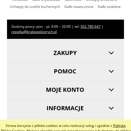
Uchwyty do szafek kuchennych
Gałki nowoczesne
Gałki ozdobne
Godziny pracy: pon. - pt. 9:00 – 20:00 | tel:
502 780 647
|
regalka@krakowskistrych.pl
ZAKUPY
POMOC
MOJE KONTO
INFORMACJE
Strona korzysta z plików cookies w celu realizacji usług i zgodnie z
Polityką
Plików Cookies
. Możesz określić warunki przechowywania lub dostępu do plików