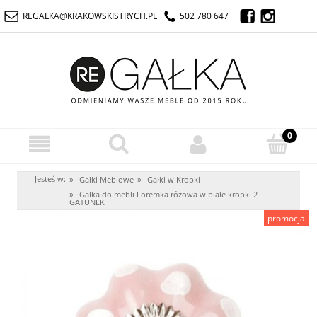
REGALKA@KRAKOWSKISTRYCH.PL
502 780 647
Jesteś w:
»
»
Gałki Meblowe
Gałki w Kropki
»
Gałka do mebli Foremka różowa w białe kropki 2
GATUNEK
promocja