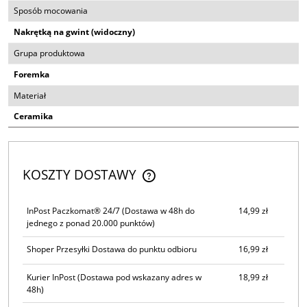
Sposób mocowania
Nakrętką na gwint (widoczny)
Grupa produktowa
Foremka
Materiał
Ceramika
KOSZTY DOSTAWY
CENA NIE ZAWIERA EWENTUALNYCH KOSZTÓW PŁATNOŚCI
InPost Paczkomat® 24/7
(Dostawa w 48h do
14,99 zł
jednego z ponad 20.000 punktów)
Shoper Przesyłki Dostawa do punktu odbioru
16,99 zł
Kurier InPost
(Dostawa pod wskazany adres w
18,99 zł
48h)