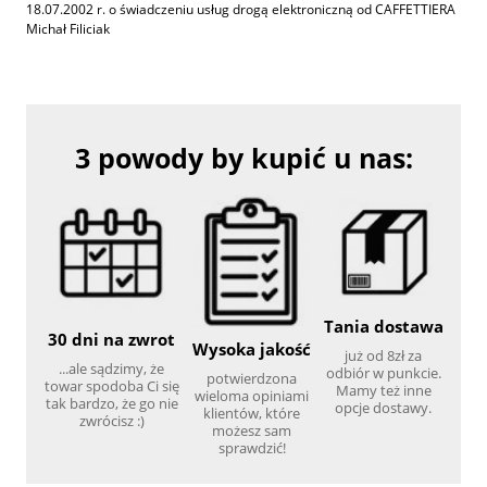
18.07.2002 r. o świadczeniu usług drogą elektroniczną od CAFFETTIERA
Michał Filiciak
3 powody by kupić u nas:
Tania dostawa
30 dni na zwrot
Wysoka jakość
już od 8zł za
...ale sądzimy, że
odbiór w punkcie.
potwierdzona
towar spodoba Ci się
Mamy też inne
wieloma opiniami
tak bardzo, że go nie
opcje dostawy.
klientów, które
zwrócisz :)
możesz sam
sprawdzić!