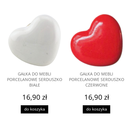
GAŁKA DO MEBLI
GAŁKA DO MEBLI
PORCELANOWE SERDUSZKO
PORCELANOWE SERDUSZKO
BIAŁE
CZERWONE
16,90 zł
16,90 zł
do koszyka
do koszyka