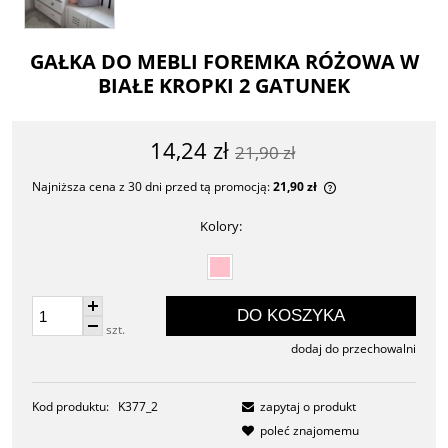
GAŁKA DO MEBLI FOREMKA RÓŻOWA W
BIAŁE KROPKI 2 GATUNEK
14,24 zł
21,90 zł
Najniższa cena z 30 dni przed tą promocją:
21,90 zł
Jeżeli produkt je
Kolory:
30 dni, wyświetla
momentu, kiedy p
sprzedaży.
DO KOSZYKA
szt.
dodaj do przechowalni
Kod produktu:
K377_2
zapytaj o produkt
poleć znajomemu