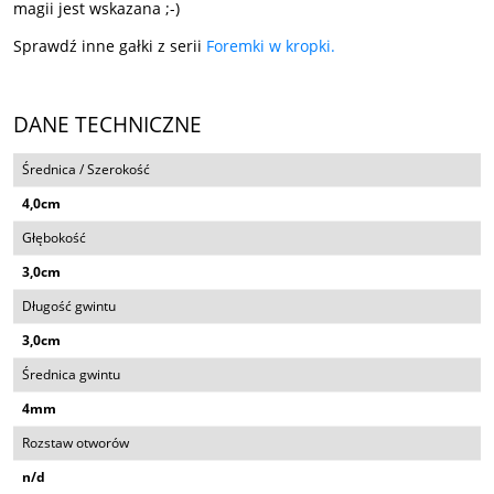
magii jest wskazana ;-)
Sprawdź inne gałki z serii
Foremki w kropki.
DANE TECHNICZNE
Średnica / Szerokość
4,0cm
Głębokość
3,0cm
Długość gwintu
3,0cm
Średnica gwintu
4mm
Rozstaw otworów
n/d