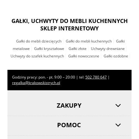
GAŁKI, UCHWYTY DO MEBLI KUCHENNYCH
SKLEP INTERNETOWY
Gałki do mebli dziecięcych
Gałki do mebli kuchennych
Gałki
metalowe
Gałki kryształowe
Gałki złote
Uchwyty drewniane
Uchwyty do szafek kuchennych
Gałki nowoczesne
Gałki ozdobne
Godziny pracy: pon. - pt. 9:00 – 20:00 | tel:
502 780 647
|
regalka@krakowskistrych.pl
ZAKUPY
POMOC