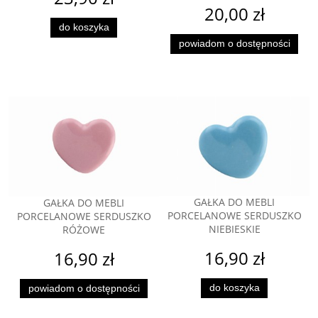
20,00 zł
do koszyka
powiadom o dostępności
GAŁKA DO MEBLI
GAŁKA DO MEBLI
PORCELANOWE SERDUSZKO
PORCELANOWE SERDUSZKO
NIEBIESKIE
RÓŻOWE
16,90 zł
16,90 zł
do koszyka
powiadom o dostępności