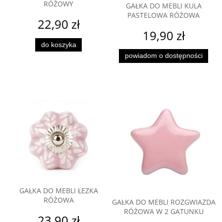
RÓŻOWY
GAŁKA DO MEBLI KULA
PASTELOWA RÓŻOWA
22,90 zł
19,90 zł
do koszyka
powiadom o dostępności
GAŁKA DO MEBLI ŁEZKA
RÓŻOWA
GAŁKA DO MEBLI ROZGWIAZDA
RÓŻOWA W 2 GATUNKU
23,90 zł