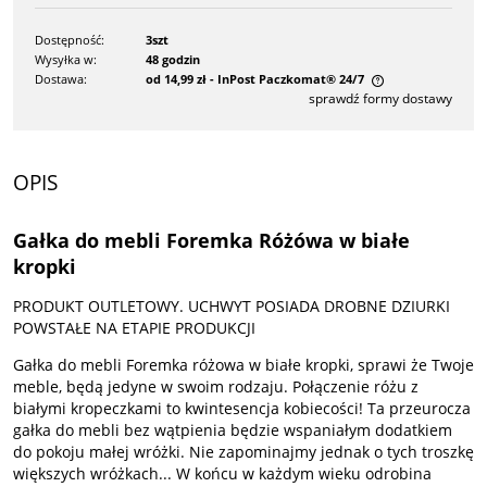
Dostępność:
3szt
Wysyłka w:
48 godzin
Dostawa:
od 14,99 zł
- InPost Paczkomat® 24/7
sprawdź formy dostawy
Cena nie zawiera ewentualnych kosztów płatności
OPIS
Gałka do mebli Foremka Różówa w białe
kropki
PRODUKT OUTLETOWY. UCHWYT POSIADA DROBNE DZIURKI
POWSTAŁE NA ETAPIE PRODUKCJI
Gałka do mebli Foremka różowa w białe kropki, sprawi że Twoje
meble, będą jedyne w swoim rodzaju. Połączenie różu z
białymi kropeczkami to kwintesencja kobiecości! Ta przeurocza
gałka do mebli bez wątpienia będzie wspaniałym dodatkiem
do pokoju małej wróżki. Nie zapominajmy jednak o tych troszkę
większych wróżkach... W końcu w każdym wieku odrobina