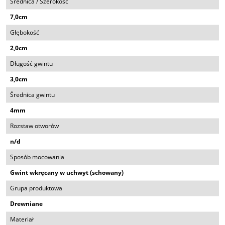
Średnica / Szerokość
7,0cm
Głębokość
2,0cm
Długość gwintu
3,0cm
Średnica gwintu
4mm
Rozstaw otworów
n/d
Sposób mocowania
Gwint wkręcany w uchwyt (schowany)
Grupa produktowa
Drewniane
Materiał