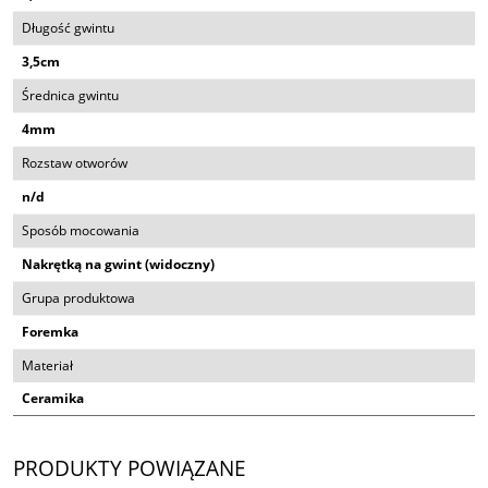
Długość gwintu
3,5cm
Średnica gwintu
4mm
Rozstaw otworów
n/d
Sposób mocowania
Nakrętką na gwint (widoczny)
Grupa produktowa
Foremka
Materiał
Ceramika
PRODUKTY POWIĄZANE