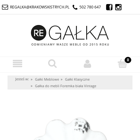
REGALKA@KRAKOWSKISTRYCH.PL
502 780 647
Jesteś w:
»
»
Gałki Meblowe
Gałki Klasyczne
»
Gałka do mebli Foremka biała Vintage