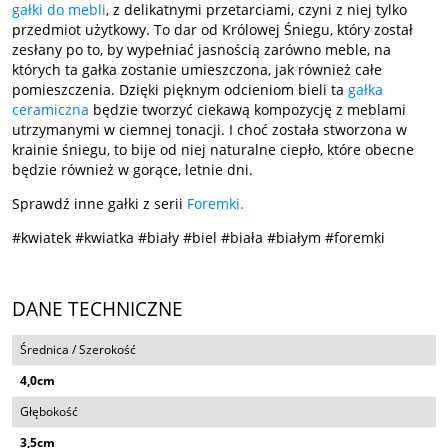
gałki do mebli
, z delikatnymi przetarciami, czyni z niej tylko
przedmiot użytkowy. To dar od Królowej Śniegu, który został
zesłany po to, by wypełniać jasnością zarówno meble, na
których ta gałka zostanie umieszczona, jak również całe
pomieszczenia. Dzięki pięknym odcieniom bieli ta
gałka
ceramiczna
będzie tworzyć ciekawą kompozycję z meblami
utrzymanymi w ciemnej tonacji. I choć została stworzona w
krainie śniegu, to bije od niej naturalne ciepło, które obecne
będzie również w gorące, letnie dni.
Sprawdź inne gałki z serii
Foremki.
#kwiatek #kwiatka #biały #biel #biała #białym #foremki
DANE TECHNICZNE
Średnica / Szerokość
4,0cm
Głębokość
3,5cm