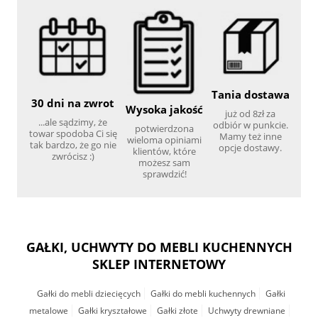
Tania dostawa
30 dni na zwrot
Wysoka jakość
już od 8zł za
...ale sądzimy, że
odbiór w punkcie.
potwierdzona
towar spodoba Ci się
Mamy też inne
wieloma opiniami
tak bardzo, że go nie
opcje dostawy.
klientów, które
zwrócisz :)
możesz sam
sprawdzić!
GAŁKI, UCHWYTY DO MEBLI KUCHENNYCH
SKLEP INTERNETOWY
Gałki do mebli dziecięcych
Gałki do mebli kuchennych
Gałki
metalowe
Gałki kryształowe
Gałki złote
Uchwyty drewniane