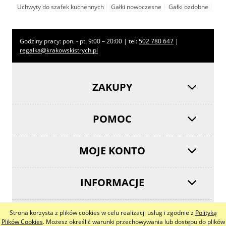
Uchwyty do szafek kuchennych
Gałki nowoczesne
Gałki ozdobne
Godziny pracy: pon. - pt. 9:00 – 20:00 | tel:
502 780 647
|
regalka@krakowskistrych.pl
ZAKUPY
POMOC
MOJE KONTO
INFORMACJE
Strona korzysta z plików cookies w celu realizacji usług i zgodnie z
Polityką
pokaż pełną wersję strony
Plików Cookies
. Możesz określić warunki przechowywania lub dostępu do plików