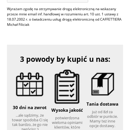
Wyrażam zgodę na otrzymywanie drogą elektroniczną na wskazany
przeze mnie email inf. handlowej w rozumieniu art. 10 ust. 1 ustawy z
18.07.2002 r. o świadczeniu usług drogą elektroniczną od CAFFETTIERA
Michał Filiciak
3 powody by kupić u nas:
Tania dostawa
30 dni na zwrot
Wysoka jakość
już od 8zł za
...ale sądzimy, że
odbiór w punkcie.
potwierdzona
towar spodoba Ci się
Mamy też inne
wieloma opiniami
tak bardzo, że go nie
opcje dostawy.
klientów, które
zwrócisz :)