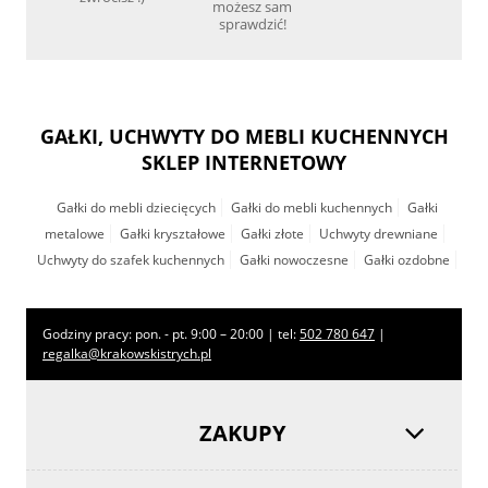
możesz sam
sprawdzić!
GAŁKI, UCHWYTY DO MEBLI KUCHENNYCH
SKLEP INTERNETOWY
Gałki do mebli dziecięcych
Gałki do mebli kuchennych
Gałki
metalowe
Gałki kryształowe
Gałki złote
Uchwyty drewniane
Uchwyty do szafek kuchennych
Gałki nowoczesne
Gałki ozdobne
Godziny pracy: pon. - pt. 9:00 – 20:00 | tel:
502 780 647
|
regalka@krakowskistrych.pl
ZAKUPY