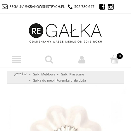
REGALKA@KRAKOWSKISTRYCH.PL
502 780 647
Jesteś w:
»
»
Gałki Meblowe
Gałki Klasyczne
»
Gałka do mebli Foremka biała duża