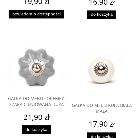
19,90 zł
16,90 zł
powiadom o dostępności
do koszyka
GAŁKA DO MEBLI FOREMKA
SZARA CIENIOWANA DUŻA
GAŁKA DO MEBLI KULA BIAŁA
MAŁA
21,90 zł
17,90 zł
do koszyka
do koszyka