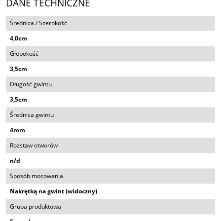
DANE TECHNICZNE
Średnica / Szerokość
4,0cm
Głębokość
3,5cm
Długość gwintu
3,5cm
Średnica gwintu
4mm
Rozstaw otworów
n/d
Sposób mocowania
Nakrętką na gwint (widoczny)
Grupa produktowa