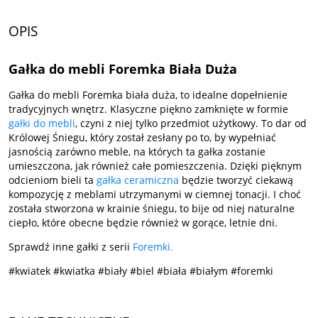
OPIS
Gałka do mebli Foremka Biała Duża
Gałka do mebli Foremka biała duża, to idealne dopełnienie
tradycyjnych wnętrz. Klasyczne piękno zamknięte w formie
gałki do mebli
, czyni z niej tylko przedmiot użytkowy. To dar od
Królowej Śniegu, który został zesłany po to, by wypełniać
jasnością zarówno meble, na których ta gałka zostanie
umieszczona, jak również całe pomieszczenia. Dzięki pięknym
odcieniom bieli ta
gałka ceramiczna
będzie tworzyć ciekawą
kompozycję z meblami utrzymanymi w ciemnej tonacji. I choć
została stworzona w krainie śniegu, to bije od niej naturalne
ciepło, które obecne będzie również w gorące, letnie dni.
Sprawdź inne gałki z serii
Foremki.
#kwiatek #kwiatka #biały #biel #biała #białym #foremki