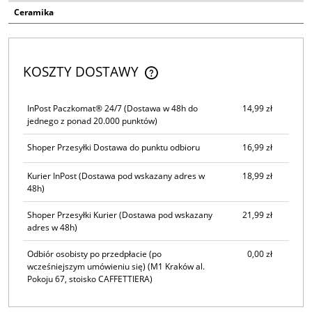
Ceramika
KOSZTY DOSTAWY
CENA NIE ZAWIERA EWENTUALNYCH KOSZTÓW PŁATNOŚCI
InPost Paczkomat® 24/7
(Dostawa w 48h do
14,99 zł
jednego z ponad 20.000 punktów)
Shoper Przesyłki Dostawa do punktu odbioru
16,99 zł
Kurier InPost
(Dostawa pod wskazany adres w
18,99 zł
48h)
Shoper Przesyłki Kurier
(Dostawa pod wskazany
21,99 zł
adres w 48h)
Odbiór osobisty po przedpłacie (po
0,00 zł
wcześniejszym umówieniu się)
(M1 Kraków al.
Pokoju 67, stoisko CAFFETTIERA)