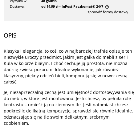
Wysyłka w:
48 godzin
Dostawa:
od 14,99 zł
- InPost Paczkomat® 24/7
sprawdź formy dostawy
Cena nie zawiera ewentualnych kosztów płatności
OPIS
Klasyka i elegancja, to coś, co w najbardziej trafnie opisuje ten
niezwykle uroczy przedmiot, jakim jest gałka do mebli z serii
Kula w kolorze białym. I choć cechuje ją prostota, nie można
dać się zwieść pozorom. Idealne wykonanie, jak również
klasyczny, piękny odcień bieli, komponują się w nowoczesną
całość.
Jej niezaprzeczalną cechą jest umiejętność dostosowywania się
do mebli, w które jest montowana. Jeśli chcesz, by pełniła rolę
kontrastu – umieść ją na ciemnym tle. Jeśli natomiast chcesz
podkreślić delikatną kompozycję, sprawdzi się równie idealnie,
odznaczając się na tle swoim delikatnym, srebrnym
zdobieniem.