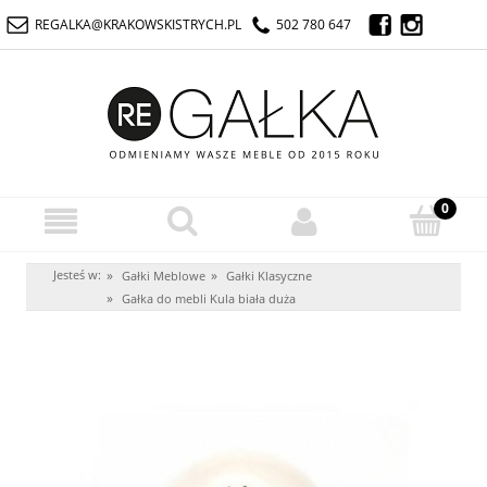
REGALKA@KRAKOWSKISTRYCH.PL
502 780 647
Jesteś w:
»
»
Gałki Meblowe
Gałki Klasyczne
»
Gałka do mebli Kula biała duża