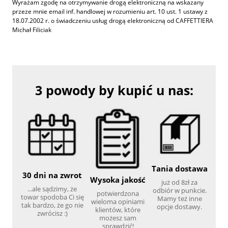
Wyrażam zgodę na otrzymywanie drogą elektroniczną na wskazany
przeze mnie email inf. handlowej w rozumieniu art. 10 ust. 1 ustawy z
18.07.2002 r. o świadczeniu usług drogą elektroniczną od CAFFETTIERA
Michał Filiciak
3 powody by kupić u nas:
Tania dostawa
30 dni na zwrot
Wysoka jakość
już od 8zł za
...ale sądzimy, że
odbiór w punkcie.
potwierdzona
towar spodoba Ci się
Mamy też inne
wieloma opiniami
tak bardzo, że go nie
opcje dostawy.
klientów, które
zwrócisz :)
możesz sam
sprawdzić!