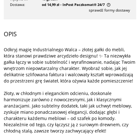
Dostawa:
od 14,99 zł
- InPost Paczkomat® 24/7
sprawdź formy dostawy
Cena nie zawiera ewentualnych kosztów płatności
OPIS
Odkryj magię Industrialnego Walca – złotej gałki do mebli,
która stanowi prawdziwe arcydzieło designu! ✨ Ta niezwykła
gałka łączy w sobie subtelność i wyrafinowanie, nadając Twoim
wnętrzom niepowtarzalny charakter. Wyobraź sobie, jak jej
delikatnie szlifowana faktura i walcowaty kształt wprowadzają
do przestrzeni grę świateł, która ożywia każde pomieszczenie!
Złoty, w chłodnym i eleganckim odcieniu, doskonale
harmonizuje zarówno z nowoczesnymi, jak i klasycznymi
aranżacjami. Jako subtelny dodatek, taki jak uchwyt meblowy,
zyskuje miano ponadczasowej elegancji, dodając głębi i
charakteru każdemu meblowi – od szafek po komody.
Niezależnie od tego, czy łączysz ją z surowym drewnem, czy
chłodną stalą, zawsze tworzy zachwycający efekt!