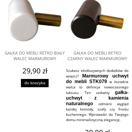
GAŁKA DO MEBLI RETRO BIAŁY
GAŁKA DO MEBLI RETRO
WALEC MARMUROWY
CZARNY WALEC MARMUROWY
29,90 zł
Szukasz ekskluzywnych dodatków do
Marmurowy uchwyt
wnętrz?
do mebli STK079
w kształcie
do koszyka
walca to definicja nowoczesnego
gałka-
luksusu. Ten unikalny
uchwyt z kamienia
naturalnego
odmieni wygląd
każdej komody, szafy czy frontu
kuchennego. Wprowadzi do Twojego
domu minimalistyczną elegancję.