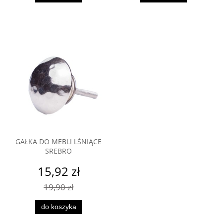
GAŁKA DO MEBLI LŚNIĄCE
SREBRO
15,92 zł
19,90 zł
do koszyka