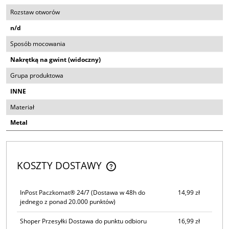
Rozstaw otworów
n/d
Sposób mocowania
Nakrętką na gwint (widoczny)
Grupa produktowa
INNE
Materiał
Metal
KOSZTY DOSTAWY
CENA NIE ZAWIERA EWENTUALNYCH KOSZTÓW PŁATNOŚCI
InPost Paczkomat® 24/7
(Dostawa w 48h do
14,99 zł
jednego z ponad 20.000 punktów)
Shoper Przesyłki Dostawa do punktu odbioru
16,99 zł