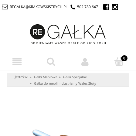
REGALKA@KRAKOWSKISTRYCH.PL
502 780 647
Jesteś w:
»
»
Gałki Meblowe
Gałki Specjalne
»
Gałka do mebli Industrialny Walec Złoty