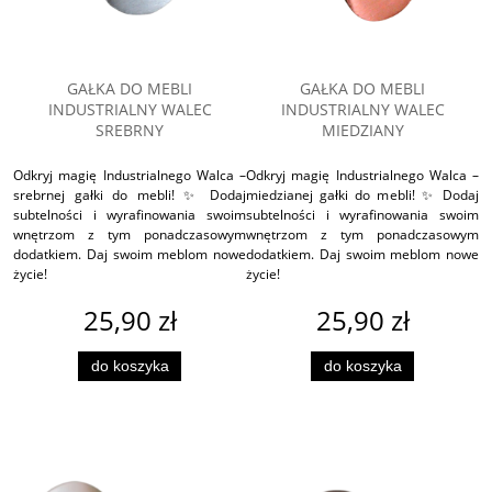
GAŁKA DO MEBLI
GAŁKA DO MEBLI
INDUSTRIALNY WALEC
INDUSTRIALNY WALEC
SREBRNY
MIEDZIANY
Odkryj magię Industrialnego Walca –
Odkryj magię Industrialnego Walca –
srebrnej gałki do mebli! ✨ Dodaj
miedzianej gałki do mebli! ✨ Dodaj
subtelności i wyrafinowania swoim
subtelności i wyrafinowania swoim
wnętrzom z tym ponadczasowym
wnętrzom z tym ponadczasowym
dodatkiem. Daj swoim meblom nowe
dodatkiem. Daj swoim meblom nowe
życie!
życie!
25,90 zł
25,90 zł
do koszyka
do koszyka