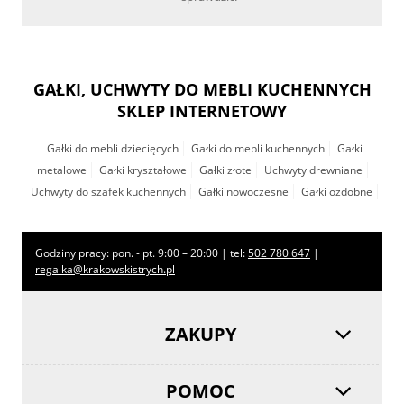
GAŁKI, UCHWYTY DO MEBLI KUCHENNYCH
SKLEP INTERNETOWY
Gałki do mebli dziecięcych
Gałki do mebli kuchennych
Gałki
metalowe
Gałki kryształowe
Gałki złote
Uchwyty drewniane
Uchwyty do szafek kuchennych
Gałki nowoczesne
Gałki ozdobne
Godziny pracy: pon. - pt. 9:00 – 20:00 | tel:
502 780 647
|
regalka@krakowskistrych.pl
ZAKUPY
POMOC