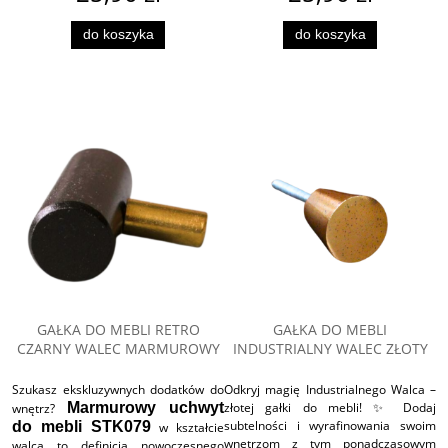
do koszyka
do koszyka
GAŁKA DO MEBLI RETRO
GAŁKA DO MEBLI
CZARNY WALEC MARMUROWY
INDUSTRIALNY WALEC ZŁOTY
Szukasz ekskluzywnych dodatków do
Odkryj magię Industrialnego Walca –
Marmurowy uchwyt
złotej gałki do mebli! ✨ Dodaj
wnętrz?
subtelności i wyrafinowania swoim
do mebli STK079
w kształcie
wnętrzom z tym ponadczasowym
walca to definicja nowoczesnego