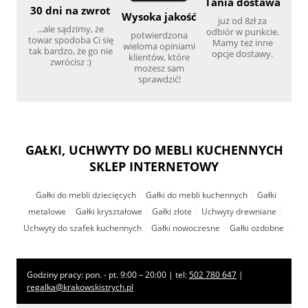
Tania dostawa
30 dni na zwrot
Wysoka jakość
już od 8zł za
...ale sądzimy, że
odbiór w punkcie.
potwierdzona
towar spodoba Ci się
Mamy też inne
wieloma opiniami
tak bardzo, że go nie
opcje dostawy.
klientów, które
zwrócisz :)
możesz sam
sprawdzić!
GAŁKI, UCHWYTY DO MEBLI KUCHENNYCH
SKLEP INTERNETOWY
Gałki do mebli dziecięcych
Gałki do mebli kuchennych
Gałki
metalowe
Gałki kryształowe
Gałki złote
Uchwyty drewniane
Uchwyty do szafek kuchennych
Gałki nowoczesne
Gałki ozdobne
Godziny pracy: pon. - pt. 9:00 – 20:00 | tel:
502 780 647
|
regalka@krakowskistrych.pl