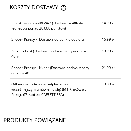
KOSZTY DOSTAWY
CENA NIE ZAWIERA EWENTUALNYCH KOSZTÓW PŁATNOŚCI
InPost Paczkomat® 24/7
(Dostawa w 48h do
14,99 zł
jednego z ponad 20.000 punktów)
Shoper Przesyłki Dostawa do punktu odbioru
16,99 zł
Kurier InPost
(Dostawa pod wskazany adres w
18,99 zł
48h)
Shoper Przesyłki Kurier
(Dostawa pod wskazany
21,99 zł
adres w 48h)
Odbiór osobisty po przedpłacie (po
0,00 zł
wcześniejszym umówieniu się)
(M1 Kraków al.
Pokoju 67, stoisko CAFFETTIERA)
PRODUKTY POWIĄZANE