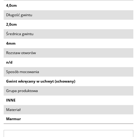
4,0cm
Długość gwintu
2,0cm
Średnica gwintu
4mm
Rozstaw otworów
n/d
Sposób mocowania
Gwint wkręcany w uchwyt (schowany)
Grupa produktowa
INNE
Materiał
Marmur