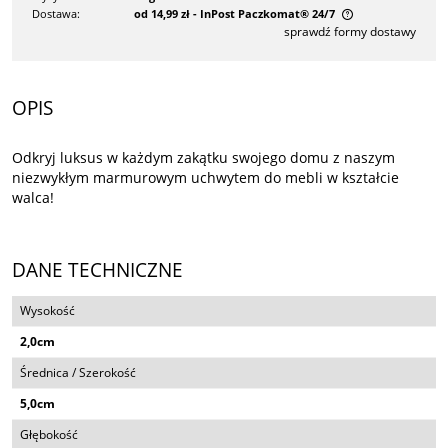
Dostawa:
od 14,99 zł
- InPost Paczkomat® 24/7
sprawdź formy dostawy
Cena nie zawiera ewentualnych kosztów płatności
OPIS
Odkryj luksus w każdym zakątku swojego domu z naszym
niezwykłym marmurowym uchwytem do mebli w kształcie
walca!
DANE TECHNICZNE
Wysokość
2,0cm
Średnica / Szerokość
5,0cm
Głębokość