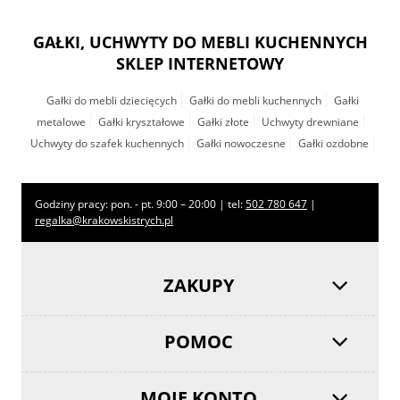
GAŁKI, UCHWYTY DO MEBLI KUCHENNYCH
SKLEP INTERNETOWY
Gałki do mebli dziecięcych
Gałki do mebli kuchennych
Gałki
metalowe
Gałki kryształowe
Gałki złote
Uchwyty drewniane
Uchwyty do szafek kuchennych
Gałki nowoczesne
Gałki ozdobne
Godziny pracy: pon. - pt. 9:00 – 20:00 | tel:
502 780 647
|
regalka@krakowskistrych.pl
ZAKUPY
POMOC
MOJE KONTO