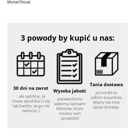
Michał Filiciak
3 powody by kupić u nas:
Tania dostawa
30 dni na zwrot
Wysoka jakość
już od 8zł za
...ale sądzimy, że
odbiór w punkcie.
potwierdzona
towar spodoba Ci się
Mamy też inne
wieloma opiniami
tak bardzo, że go nie
opcje dostawy.
klientów, które
zwrócisz :)
możesz sam
sprawdzić!