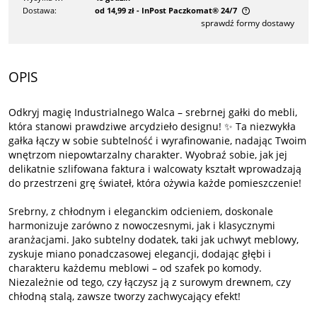
Dostawa:
od 14,99 zł
- InPost Paczkomat® 24/7
sprawdź formy dostawy
Cena nie zawiera ewentualnych kosztów płatności
OPIS
Odkryj magię Industrialnego Walca – srebrnej gałki do mebli,
która stanowi prawdziwe arcydzieło designu! ✨ Ta niezwykła
gałka łączy w sobie subtelność i wyrafinowanie, nadając Twoim
wnętrzom niepowtarzalny charakter. Wyobraź sobie, jak jej
delikatnie szlifowana faktura i walcowaty kształt wprowadzają
do przestrzeni grę świateł, która ożywia każde pomieszczenie!
Srebrny, z chłodnym i eleganckim odcieniem, doskonale
harmonizuje zarówno z nowoczesnymi, jak i klasycznymi
aranżacjami. Jako subtelny dodatek, taki jak uchwyt meblowy,
zyskuje miano ponadczasowej elegancji, dodając głębi i
charakteru każdemu meblowi – od szafek po komody.
Niezależnie od tego, czy łączysz ją z surowym drewnem, czy
chłodną stalą, zawsze tworzy zachwycający efekt!