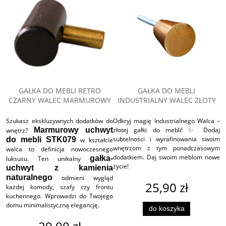
GAŁKA DO MEBLI RETRO
GAŁKA DO MEBLI
CZARNY WALEC MARMUROWY
INDUSTRIALNY WALEC ZŁOTY
Szukasz ekskluzywnych dodatków do
Odkryj magię Industrialnego Walca –
Marmurowy uchwyt
złotej gałki do mebli! ✨ Dodaj
wnętrz?
subtelności i wyrafinowania swoim
do mebli STK079
w kształcie
wnętrzom z tym ponadczasowym
walca to definicja nowoczesnego
dodatkiem. Daj swoim meblom nowe
gałka-
luksusu. Ten unikalny
życie!
uchwyt z kamienia
naturalnego
odmieni wygląd
25,90 zł
każdej komody, szafy czy frontu
kuchennego. Wprowadzi do Twojego
domu minimalistyczną elegancję.
do koszyka