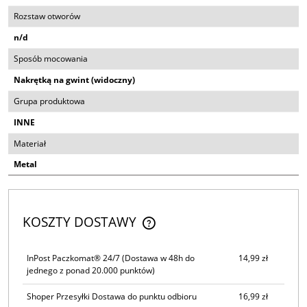
Rozstaw otworów
n/d
Sposób mocowania
Nakrętką na gwint (widoczny)
Grupa produktowa
INNE
Materiał
Metal
KOSZTY DOSTAWY
CENA NIE ZAWIERA EWENTUALNYCH KOSZTÓW PŁATNOŚCI
InPost Paczkomat® 24/7
(Dostawa w 48h do
14,99 zł
jednego z ponad 20.000 punktów)
Shoper Przesyłki Dostawa do punktu odbioru
16,99 zł