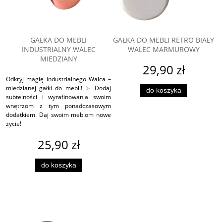
GAŁKA DO MEBLI
GAŁKA DO MEBLI RETRO BIAŁY
INDUSTRIALNY WALEC
WALEC MARMUROWY
MIEDZIANY
29,90 zł
Odkryj magię Industrialnego Walca –
miedzianej gałki do mebli! ✨ Dodaj
do koszyka
subtelności i wyrafinowania swoim
wnętrzom z tym ponadczasowym
dodatkiem. Daj swoim meblom nowe
życie!
25,90 zł
do koszyka