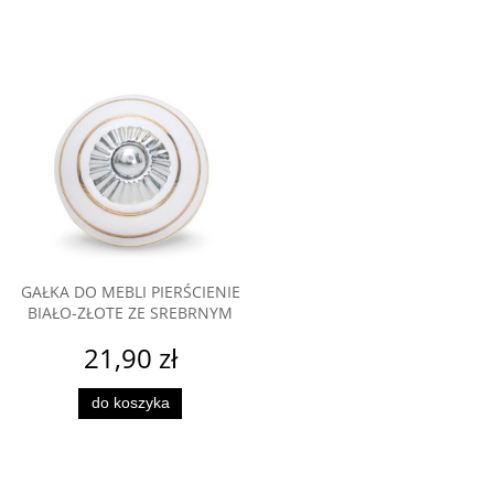
GAŁKA DO MEBLI PIERŚCIENIE
BIAŁO-ZŁOTE ZE SREBRNYM
21,90 zł
do koszyka