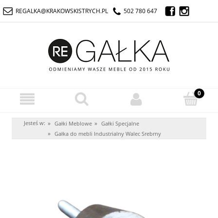
REGALKA@KRAKOWSKISTRYCH.PL
502 780 647
Jesteś w:
»
»
Gałki Meblowe
Gałki Specjalne
»
Gałka do mebli Industrialny Walec Srebrny