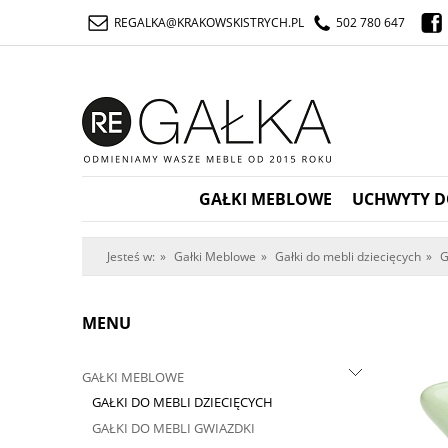
REGALKA@KRAKOWSKISTRYCH.PL
502 780 647
GAŁKI MEBLOWE
UCHWYTY D
Jesteś w:
»
Gałki Meblowe
»
Gałki do mebli dziecięcych
»
G
MENU
GAŁKI MEBLOWE
GAŁKI DO MEBLI DZIECIĘCYCH
GAŁKI DO MEBLI GWIAZDKI