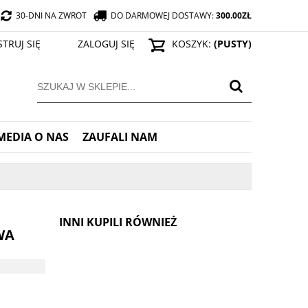
30-DNI NA ZWROT
DO DARMOWEJ DOSTAWY:
300.00
ZŁ
STRUJ SIĘ
ZALOGUJ SIĘ
KOSZYK:
(PUSTY)
MEDIA O NAS
ZAUFALI NAM
INNI KUPILI RÓWNIEŻ
WA