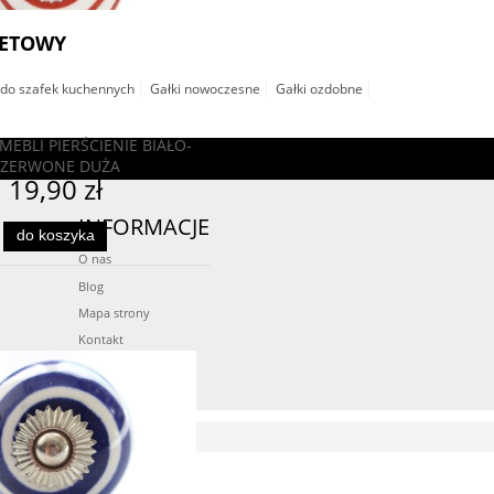
NETOWY
do szafek kuchennych
Gałki nowoczesne
Gałki ozdobne
NIE BIAŁO-
A
INFORMACJE
O nas
Blog
Mapa strony
Kontakt
Linki