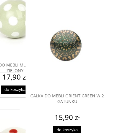
dzie
yda się
ałki do
innymi
CHOMOR
BLI MODERN
GAŁKA DO MEBLI ORIENT GREEN W 2
GAŁKA
GATUNKU
15,90 zł
do koszyka