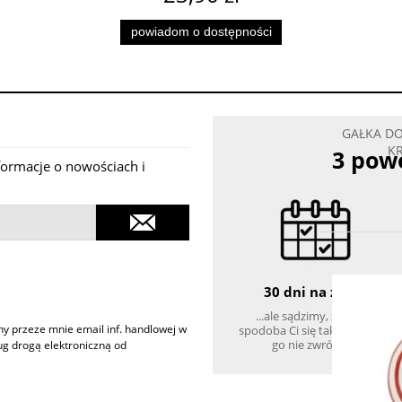
powiadom o dostępności
GAŁKA DO MEBLI KULA 
KROPKI BIAŁE DU
3 powo
19,90 zł
nformacje o nowościach i
do koszyka
30 dni na zwrot
...ale sądzimy, że towar
 przeze mnie email inf. handlowej w
spodoba Ci się tak bardzo, że
go nie zwrócisz :)
ług drogą elektroniczną od