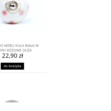
BIAŁA W
UŻA