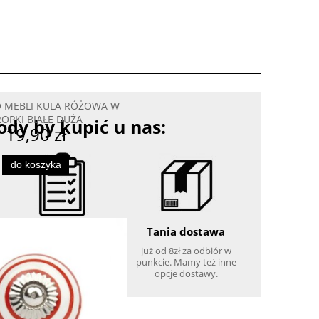
RÓŻOWA W
ŻA
dy by kupić u nas:
Wysoka jakość
Tania dostawa
potwierdzona wieloma
już od 8zł za odbiór w
opiniami klientów, które
punkcie. Mamy też inne
możesz sam sprawdzić!
opcje dostawy.