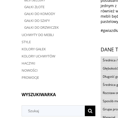
BESTSELLERY
posiadani
jednym z 
GAŁKI ZŁOTE
również w
GAŁKI DO KOMODY
mebli będ
GAŁKI DO SZAFY
pastelowy
GAŁKI DO DRZWICZEK
#gwiazdka
UCHWYTY DO MEBLI
STYLE
DANE 
KOLORY GAŁEK
KOLORY UCHWYTÓW
Średnica /
HACZYKI
Głębokość
NOWOŚCI
Długość g
PROMOCJE
Średnica 
Rozstaw 
WYSZUKIWARKA
Sposób m
Grupa pr
Materiał