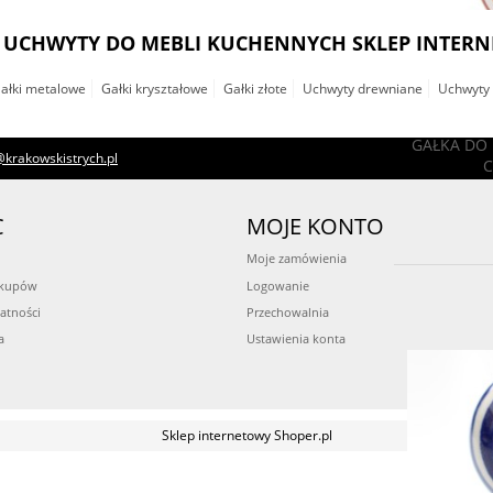
, UCHWYTY DO MEBLI KUCHENNYCH SKLEP INTER
ałki metalowe
Gałki kryształowe
Gałki złote
Uchwyty drewniane
Uchwyty 
GAŁKA DO MEBLI PIERŚCIE
krakowskistrych.pl
CZERWONE DUŻ
19,90 zł
C
MOJE KONTO
do koszyka
Moje zamówienia
akupów
Logowanie
atności
Przechowalnia
a
Ustawienia konta
Sklep internetowy Shoper.pl