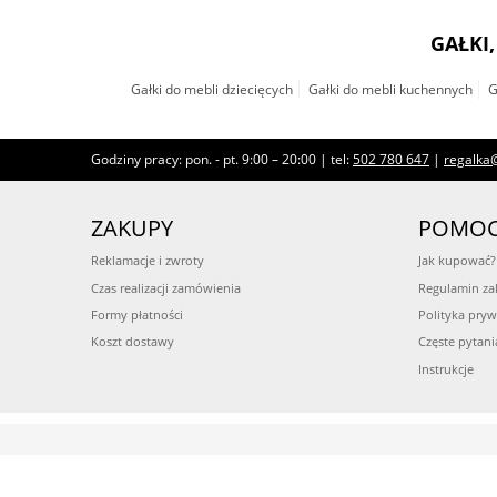
GAŁKI
Gałki do mebli dziecięcych
Gałki do mebli kuchennych
G
Godziny pracy: pon. - pt. 9:00 – 20:00 | tel:
502 780 647
|
regalka@
ZAKUPY
POMO
Reklamacje i zwroty
Jak kupować?
Czas realizacji zamówienia
Regulamin z
Formy płatności
Polityka pryw
Koszt dostawy
Częste pytani
Instrukcje