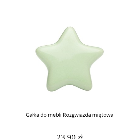
GAŁKA DO MEBLI KULA 
KROPKI BIAŁE MA
21,90 zł
do koszyka
Gałka do mebli Rozgwiazda miętowa
23,90 zł