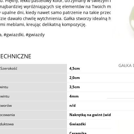
u. Piękny, lekko pastelowy kolor, utrzymany w świeżym klimacie, bę
najbardziej wyróżniających się elementów na Twoich meblach. Prz
 upalne dni, kiedy nawet samo patrzenie na takie przedmioty jak g
zie dawało chwilę wytchnienia. Gałka stworzy idealną harmonię z 
mi meblami, kreując delikatną kompozycję.
, #gwiazdki, #gwiazdy
TECHNICZNE
GAŁKA DO MEBLI MU
 Szerokość
4,5cm
ZIELONY
17,90 zł
2,0cm
wintu
3,5cm
do koszyka
gwintu
4mm
DREWNIANA GAŁKA DO ME
BLUE
otworów
n/d
ocowania
Nakrętką na gwint (widoczny)
24,90 zł
oduktowa
Gwiazdki
do koszyka
Ceramika