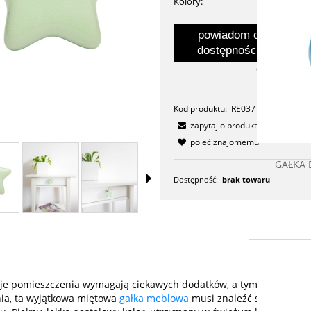
Kolory:
powiadom o
dostępności
dodaj do prze
Kod produktu:
RE037
zapytaj o produkt
poleć znajomemu
GAŁKA DO MEBLI MU
NIEBIESKI
Dostępność:
brak towaru
19,90 zł
do koszyka
oje pomieszczenia wymagają ciekawych dodatków, a tym bardziej
ia, ta wyjątkowa miętowa
gałka meblowa
musi znaleźć się w Twoi