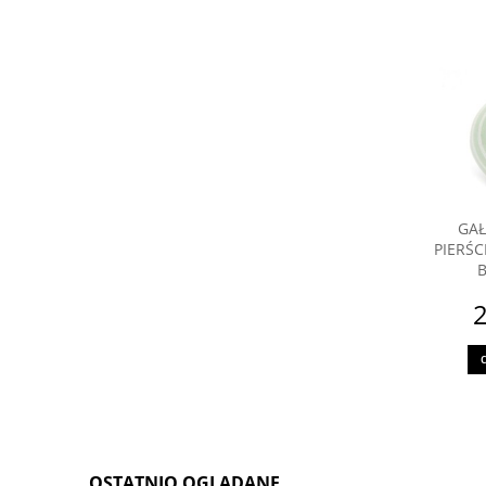
GAŁ
PIERŚC
B
2
OSTATNIO OGLĄDANE