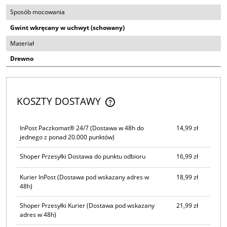
Sposób mocowania
Gwint wkręcany w uchwyt (schowany)
Materiał
Drewno
KOSZTY DOSTAWY
CENA NIE ZAWIERA EWENTUALNYCH KOSZTÓW PŁATNOŚCI
InPost Paczkomat® 24/7
(Dostawa w 48h do
14,99 zł
jednego z ponad 20.000 punktów)
Shoper Przesyłki Dostawa do punktu odbioru
16,99 zł
Kurier InPost
(Dostawa pod wskazany adres w
18,99 zł
48h)
Shoper Przesyłki Kurier
(Dostawa pod wskazany
21,99 zł
adres w 48h)