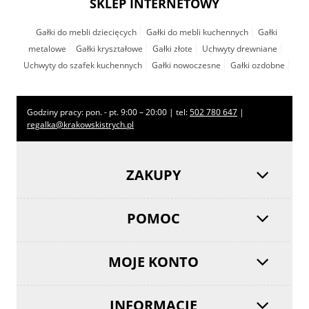
SKLEP INTERNETOWY
Gałki do mebli dziecięcych
Gałki do mebli kuchennych
Gałki
metalowe
Gałki kryształowe
Gałki złote
Uchwyty drewniane
Uchwyty do szafek kuchennych
Gałki nowoczesne
Gałki ozdobne
Godziny pracy: pon. - pt. 9:00 – 20:00 | tel:
502 780 647
|
regalka@krakowskistrych.pl
ZAKUPY
POMOC
MOJE KONTO
INFORMACJE