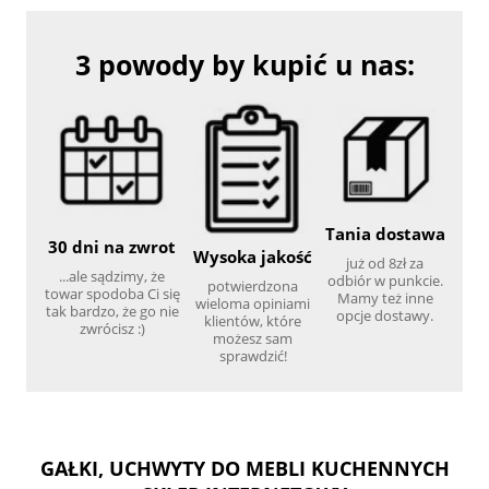
3 powody by kupić u nas:
Tania dostawa
30 dni na zwrot
Wysoka jakość
już od 8zł za
...ale sądzimy, że
odbiór w punkcie.
potwierdzona
towar spodoba Ci się
Mamy też inne
wieloma opiniami
tak bardzo, że go nie
opcje dostawy.
klientów, które
zwrócisz :)
możesz sam
sprawdzić!
GAŁKI, UCHWYTY DO MEBLI KUCHENNYCH