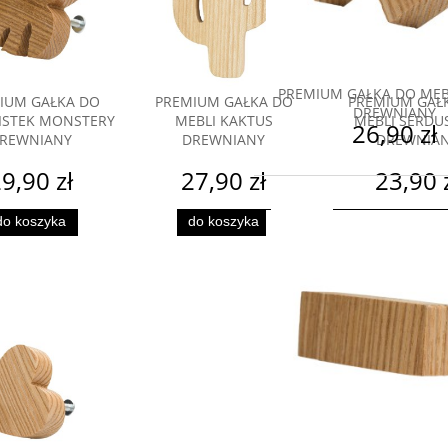
PREMIUM GAŁKA DO MEBL
IUM GAŁKA DO
PREMIUM GAŁKA DO
PREMIUM GAŁ
DREWNIANY
LISTEK MONSTERY
MEBLI KAKTUS
MEBLI SERDU
26,90 zł
REWNIANY
DREWNIANY
DREWNIA
9,90 zł
27,90 zł
23,90 
do koszyka
do koszyka
powiadom
dostępnoś