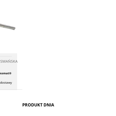
KA
chowalni
BOSMAŃSKA
czkomat®
 dostawy
PRODUKT DNIA
k aby