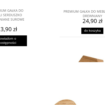
IUM GAŁKA DO
PREMIUM GAŁKA DO MEBL
LI SERDUSZKO
DREWNIANY
NIANE SUROWE
24,90 zł
3,90 zł
do koszyka
owiadom o
ostępności