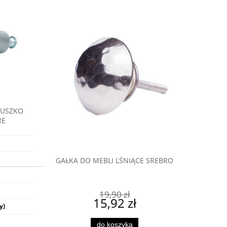
!
ont szafy.
DUSZKO
RE
GAŁKA DO MEBLI LŚNIĄCE SREBRO
BLI MODERN
GAŁKA
19,90 zł
15,92 zł
y)
do koszyka