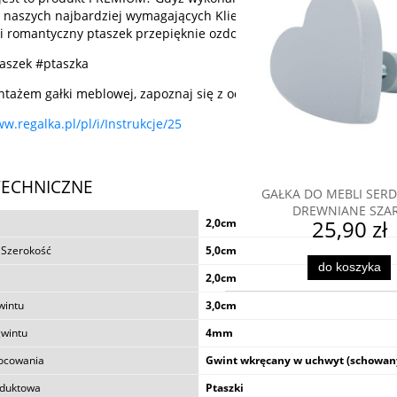
 naszych najbardziej wymagających Klientów. A do tego ten kształt
 i romantyczny ptaszek przepięknie ozdobi niejedną szufladę czy fr
aszek #ptaszka
tażem gałki meblowej, zapoznaj się z odpowiednią instrukcją:
ww.regalka.pl/pl/i/Instrukcje/25
TECHNICZNE
GAŁKA DO MEBLI SER
DREWNIANE SZA
2,0cm
25,90 zł
 Szerokość
5,0cm
do koszyka
2,0cm
DREWNIANA GAŁKA DO ME
PINK
wintu
3,0cm
gwintu
4mm
24,90 zł
ocowania
Gwint wkręcany w uchwyt (schowan
oduktowa
Ptaszki
do koszyka