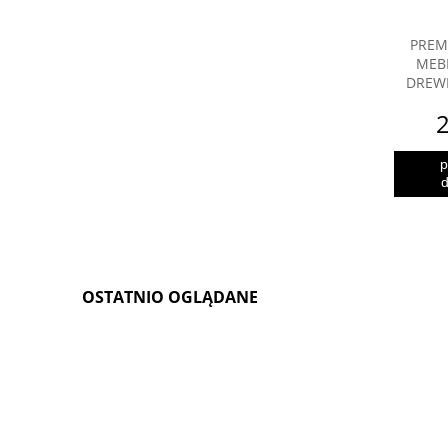
PREM
MEB
DREW
2
p
d
OSTATNIO OGLĄDANE