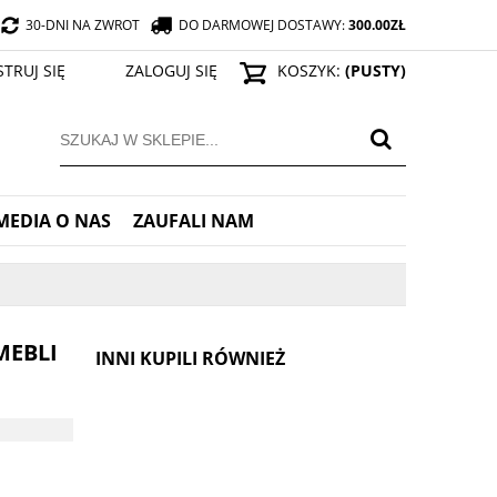
30-DNI NA ZWROT
DO DARMOWEJ DOSTAWY:
300.00
ZŁ
STRUJ SIĘ
ZALOGUJ SIĘ
KOSZYK:
(PUSTY)
MEDIA O NAS
ZAUFALI NAM
MEBLI
INNI KUPILI RÓWNIEŻ