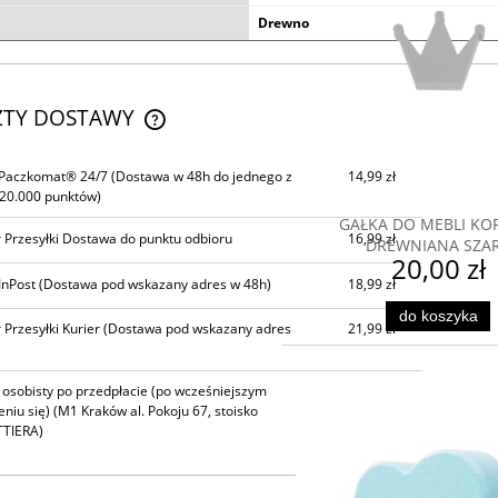
Drewno
ZTY DOSTAWY
CENA NIE ZAWIERA EWENTUALNYCH
 Paczkomat® 24/7
(Dostawa w 48h do jednego z
14,99 zł
KOSZTÓW PŁATNOŚCI
20.000 punktów)
GAŁKA DO MEBLI K
 Przesyłki Dostawa do punktu odbioru
16,99 zł
DREWNIANA SZA
20,00 zł
InPost
(Dostawa pod wskazany adres w 48h)
18,99 zł
do koszyka
 Przesyłki Kurier
(Dostawa pod wskazany adres
21,99 zł
 osobisty po przedpłacie (po wcześniejszym
0,00 zł
niu się)
(M1 Kraków al. Pokoju 67, stoisko
TIERA)