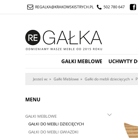
REGALKA@KRAKOWSKISTRYCH.PL
502 780 647
GAŁKI MEBLOWE
UCHWYTY D
Jesteś w:
»
Gałki Meblowe
»
Gałki do mebli dziecięcych
»
P
MENU
GAŁKI MEBLOWE
GAŁKI DO MEBLI DZIECIĘCYCH
GAŁKI DO MEBLI GWIAZDKI