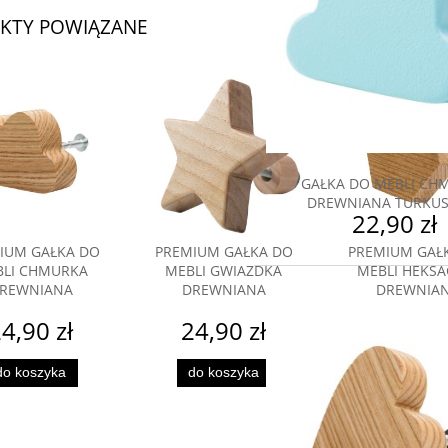
KTY POWIĄZANE
GAŁKA DO MEBLI CH
DREWNIANA TURKU
22,90 zł
IUM GAŁKA DO
PREMIUM GAŁKA DO
PREMIUM GAŁ
LI CHMURKA
MEBLI GWIAZDKA
MEBLI HEKS
REWNIANA
DREWNIANA
DREWNIA
4,90 zł
24,90 zł
22,90 
do koszyka
do koszyka
do koszyk