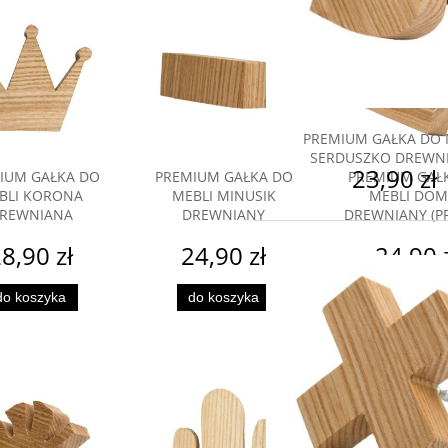
PREMIUM GAŁKA DO 
SERDUSZKO DREWN
23,90 zł
IUM GAŁKA DO
PREMIUM GAŁKA DO
PREMIUM GAŁ
BLI KORONA
MEBLI MINUSIK
MEBLI DOM
REWNIANA
DREWNIANY
DREWNIANY (P
8,90 zł
24,90 zł
24,90 
do koszyka
do koszyka
do koszyk