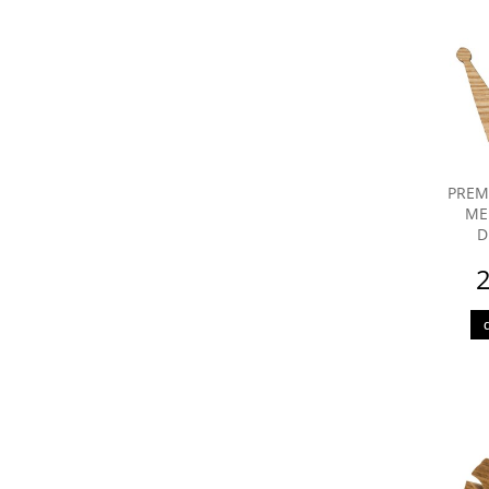
PREM
ME
D
2