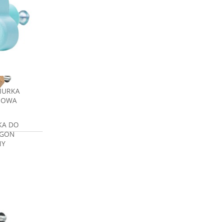
MURKA
SOWA
KA DO
AGON
NY
zł
a