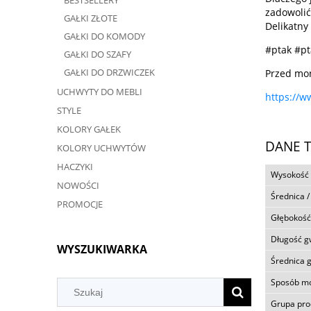
BESTSELLERY
zadowolić
GAŁKI ZŁOTE
Delikatny
GAŁKI DO KOMODY
#ptak #pt
GAŁKI DO SZAFY
GAŁKI DO DRZWICZEK
Przed mon
UCHWYTY DO MEBLI
https://w
STYLE
KOLORY GAŁEK
DANE 
KOLORY UCHWYTÓW
HACZYKI
Wysokość
NOWOŚCI
Średnica /
PROMOCJE
Głębokość
Długość g
WYSZUKIWARKA
Średnica 
Sposób m
Grupa pr