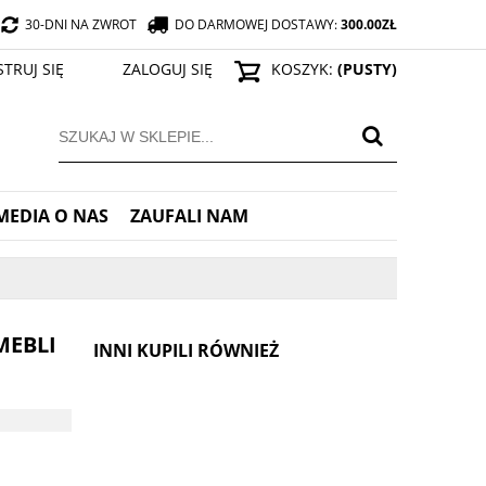
30-DNI NA ZWROT
DO DARMOWEJ DOSTAWY:
300.00
ZŁ
STRUJ SIĘ
ZALOGUJ SIĘ
KOSZYK:
(PUSTY)
MEDIA O NAS
ZAUFALI NAM
MEBLI
INNI KUPILI RÓWNIEŻ