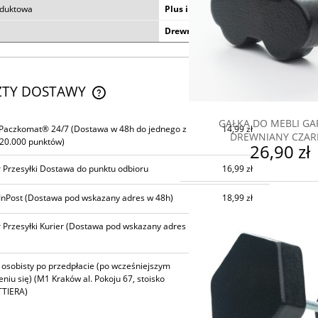
oduktowa
Plus i Minus
Drewno
ZTY DOSTAWY
GAŁKA DO MEBLI GA
CENA NIE ZAWIERA EWENTUALNYCH
 Paczkomat® 24/7
(Dostawa w 48h do jednego z
14,99 zł
DREWNIANY CZAR
KOSZTÓW PŁATNOŚCI
20.000 punktów)
26,90 zł
 Przesyłki Dostawa do punktu odbioru
16,99 zł
InPost
(Dostawa pod wskazany adres w 48h)
18,99 zł
 Przesyłki Kurier
(Dostawa pod wskazany adres
21,99 zł
 osobisty po przedpłacie (po wcześniejszym
0,00 zł
niu się)
(M1 Kraków al. Pokoju 67, stoisko
TIERA)