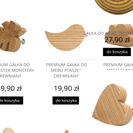
GAŁKA DO MEBLI ORIENT
27,90 zł
do koszyka
IUM GAŁKA DO
PREMIUM GAŁKA DO
PREMIUM GAŁ
LISTEK MONSTERY
MEBLI PTASZEK
MEBLI CHMU
REWNIANY
DREWNIANY
DREWNIA
9,90 zł
19,90 zł
24,90 
do koszyka
do koszyka
do koszyk