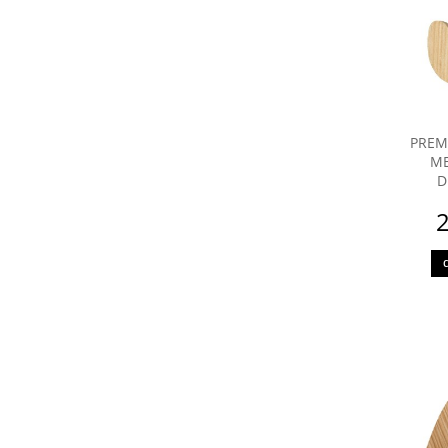
PREM
ME
D
2