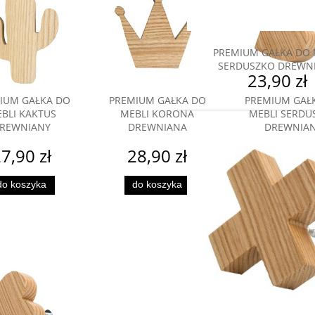
PREMIUM GAŁKA DO 
SERDUSZKO DREWN
23,90 zł
IUM GAŁKA DO
PREMIUM GAŁKA DO
PREMIUM GAŁ
BLI KAKTUS
MEBLI KORONA
MEBLI SERDU
REWNIANY
DREWNIANA
DREWNIA
7,90 zł
28,90 zł
23,90 
do koszyka
do koszyka
powiadom
dostępnoś