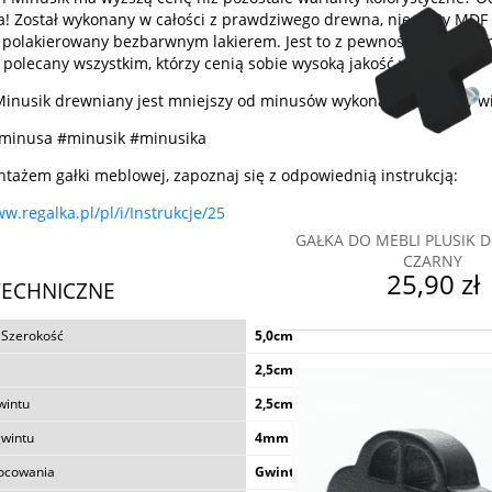
ta! Został wykonany w całości z prawdziwego drewna, nie płyty MDF 
 polakierowany bezbarwnym lakierem. Jest to z pewnością uchwyt
polecany wszystkim, którzy cenią sobie wysoką jakość wykonania.
nusik drewniany jest mniejszy od minusów wykonanych z płyty w
minusa #minusik #minusika
tażem gałki meblowej, zapoznaj się z odpowiednią instrukcją:
ww.regalka.pl/pl/i/Instrukcje/25
GAŁKA DO MEBLI PLUSIK 
CZARNY
25,90 zł
TECHNICZNE
 Szerokość
5,0cm
GAŁKA DO MEBLI ŻY
2,5cm
wintu
2,5cm
24,90 zł
gwintu
4mm
ocowania
Gwint wkręcany w uchwyt (schowan
do koszyka