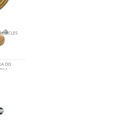
 CIRCLES
KA DO
RKA
NA
zł
a