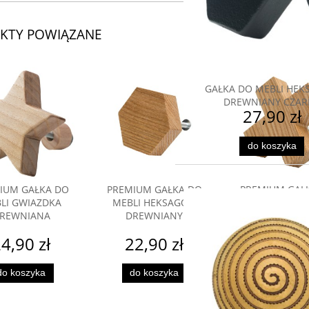
KTY POWIĄZANE
GAŁKA DO MEBLI HE
DREWNIANY CZAR
27,90 zł
do koszyka
IUM GAŁKA DO
PREMIUM GAŁKA DO
PREMIUM GAŁ
LI GWIAZDKA
MEBLI HEKSAGON
MEBLI PLUS
REWNIANA
DREWNIANY
DREWNIA
4,90 zł
22,90 zł
26,90 
do koszyka
do koszyka
powiadom
dostępnoś