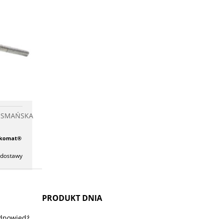
KA
chowalni
BOSMAŃSKA
czkomat®
 dostawy
PRODUKT DNIA
Odpowiedź