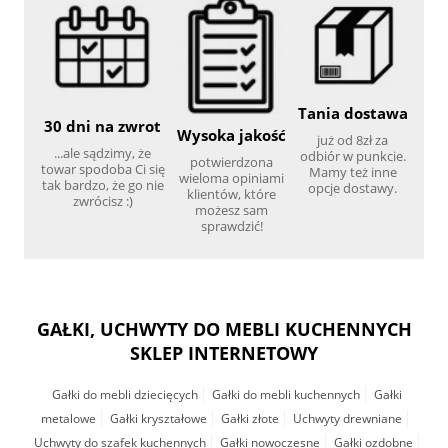
Tania dostawa
30 dni na zwrot
Wysoka jakość
już od 8zł za
...ale sądzimy, że
odbiór w punkcie.
potwierdzona
towar spodoba Ci się
Mamy też inne
wieloma opiniami
tak bardzo, że go nie
opcje dostawy.
klientów, które
zwrócisz :)
możesz sam
sprawdzić!
GAŁKI, UCHWYTY DO MEBLI KUCHENNYCH
SKLEP INTERNETOWY
Gałki do mebli dziecięcych
Gałki do mebli kuchennych
Gałki
metalowe
Gałki kryształowe
Gałki złote
Uchwyty drewniane
Uchwyty do szafek kuchennych
Gałki nowoczesne
Gałki ozdobne