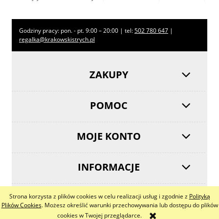
Godziny pracy: pon. - pt. 9:00 – 20:00 | tel:
502 780 647
|
regalka@krakowskistrych.pl
ZAKUPY
POMOC
MOJE KONTO
INFORMACJE
Strona korzysta z plików cookies w celu realizacji usług i zgodnie z
Polityką
pokaż pełną wersję strony
Plików Cookies
. Możesz określić warunki przechowywania lub dostępu do plików
cookies w Twojej przeglądarce.
Sklep internetowy Shoper.pl