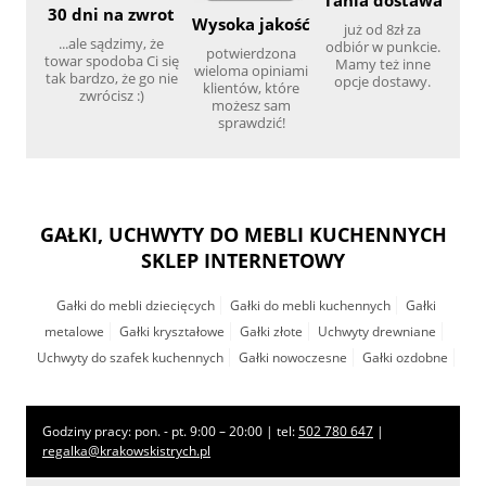
Tania dostawa
30 dni na zwrot
Wysoka jakość
już od 8zł za
...ale sądzimy, że
odbiór w punkcie.
potwierdzona
towar spodoba Ci się
Mamy też inne
wieloma opiniami
tak bardzo, że go nie
opcje dostawy.
klientów, które
zwrócisz :)
możesz sam
sprawdzić!
GAŁKI, UCHWYTY DO MEBLI KUCHENNYCH
SKLEP INTERNETOWY
Gałki do mebli dziecięcych
Gałki do mebli kuchennych
Gałki
metalowe
Gałki kryształowe
Gałki złote
Uchwyty drewniane
Uchwyty do szafek kuchennych
Gałki nowoczesne
Gałki ozdobne
Godziny pracy: pon. - pt. 9:00 – 20:00 | tel:
502 780 647
|
regalka@krakowskistrych.pl