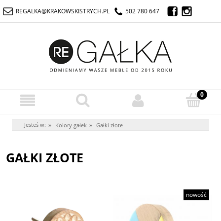
REGALKA@KRAKOWSKISTRYCH.PL
502 780 647
Jesteś w:
»
»
Kolory gałek
Gałki złote
GAŁKI ZŁOTE
nowość