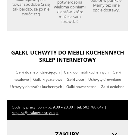
odbiór w punkcie.
potwierdzona
towar spodoba Ci się
Mamy też inne
wieloma opiniami
tak bardzo, że go nie
opcje dostawy.
klientów, które
zwrócisz :)
możesz sam
sprawdzić!
GAŁKI, UCHWYTY DO MEBLI KUCHENNYCH
SKLEP INTERNETOWY
Gałki do mebli dziecięcych
Gałki do mebli kuchennych
Gałki
metalowe
Gałki kryształowe
Gałki złote
Uchwyty drewniane
Uchwyty do szafek kuchennych
Gałki nowoczesne
Gałki ozdobne
Godziny pracy: pon. - pt. 9:00 – 20:00 | tel:
502 780 647
|
regalka@krakowskistrych.pl
ZAKUPY