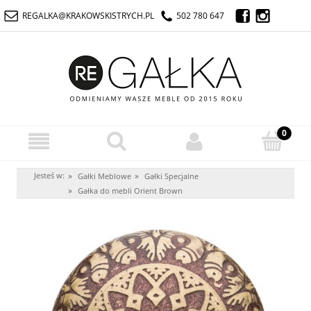
REGALKA@KRAKOWSKISTRYCH.PL
502 780 647
Jesteś w:
»
»
Gałki Meblowe
Gałki Specjalne
»
Gałka do mebli Orient Brown