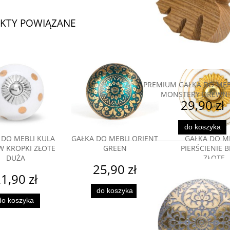
KTY POWIĄZANE
PREMIUM GAŁKA DO MEBL
MONSTERY DREWN
29,90 zł
do koszyka
 DO MEBLI KULA
GAŁKA DO MEBLI ORIENT
GAŁKA DO M
W KROPKI ZŁOTE
GREEN
PIERŚCIENIE B
DUŻA
ZŁOTE
25,90 zł
1,90 zł
21,90 
do koszyka
do koszyka
do koszyk