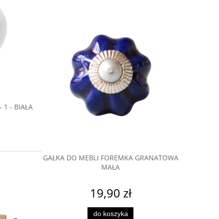
uje. Marzą
ealizować?
alnych
ykonaniu i
1 - BIAŁA
KA KULA Z
GAŁKA DO MEBLI FOREMKA GRANATOWA
GAŁKA DO
IEM
MAŁA
19,90 zł
do koszyka