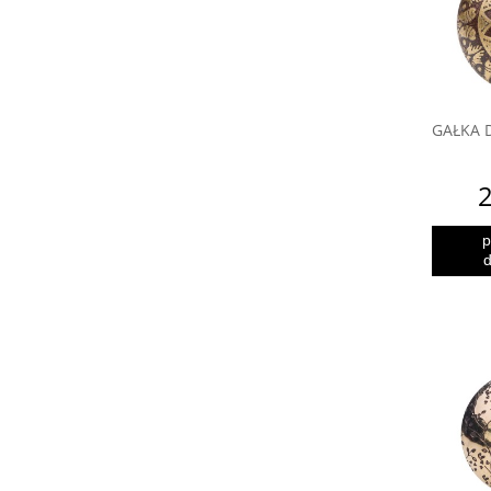
GAŁKA 
2
p
d