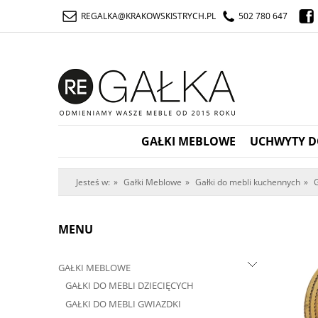
REGALKA@KRAKOWSKISTRYCH.PL
502 780 647
GAŁKI MEBLOWE
UCHWYTY D
Jesteś w:
»
Gałki Meblowe
»
Gałki do mebli kuchennych
»
G
MENU
GAŁKI MEBLOWE
GAŁKI DO MEBLI DZIECIĘCYCH
GAŁKI DO MEBLI GWIAZDKI