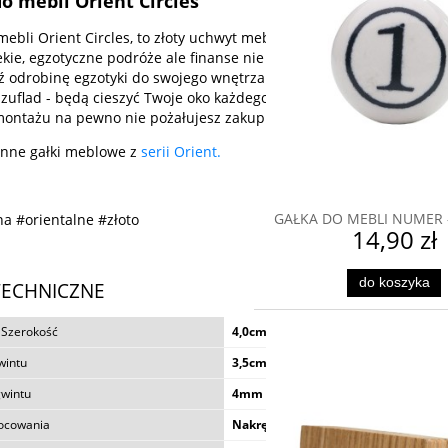
o mebli Orient Circles
mebli Orient Circles, to złoty uchwyt meblowy który Cię zahipnotyz
lekie, egzotyczne podróże ale finanse nie pozwalają tych marzeń zr
odrobinę egzotyki do swojego wnętrza za pomocą naszych orient
szuflad - będą cieszyć Twoje oko każdego dnia! Dzięki solidnemu w
montażu na pewno nie pożałujesz zakupu.
nne gałki meblowe z
serii Orient.
GAŁKA DO MEBLI NUMER - 
na #orientalne #złoto
14,90 zł
do koszyka
TECHNICZNE
GAŁKA DO MEBLI NIEBIES
 Szerokość
4,0cm
PERŁOWYM POŁYSK
wintu
3,5cm
21,90 zł
gwintu
4mm
ocowania
Nakrętką na gwint (widoczny)
do koszyka