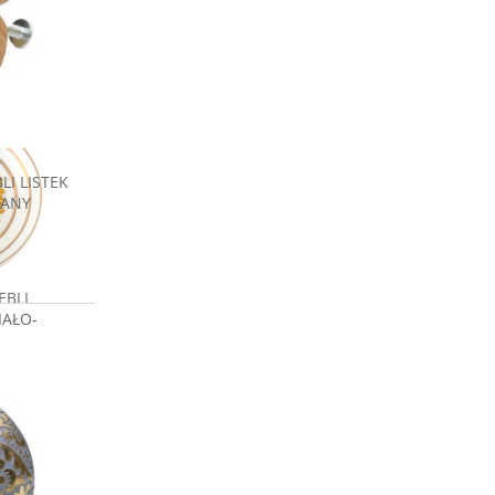
I LISTEK
IANY
EBLI
IAŁO-
zł
a