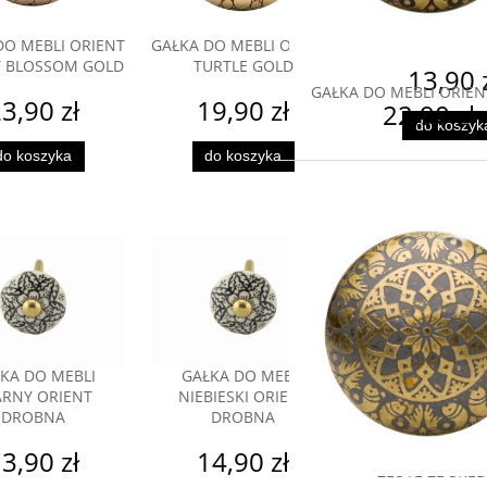
CZERWONY O
DROBNA
DO MEBLI ORIENT
GAŁKA DO MEBLI ORIENT
Y BLOSSOM GOLD
TURTLE GOLD
13,90 
GAŁKA DO MEBLI ORIEN
3,90 zł
19,90 zł
22,90 zł
do koszyk
do koszyka
do koszyka
KA DO MEBLI
GAŁKA DO MEBLI
ARNY ORIENT
NIEBIESKI ORIENT
DROBNA
DROBNA
GAŁKA DO M
PIERŚCIENIE B
3,90 zł
14,90 zł
ZŁOTE ZE SRE