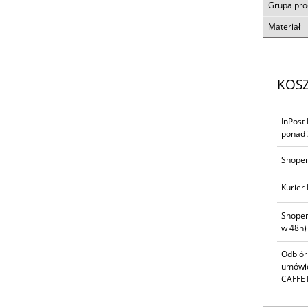
Grupa pr
Materiał
KOS
InPost
ponad 
Shoper
Kurier 
Shoper
w 48h)
Odbiór
umówie
CAFFET