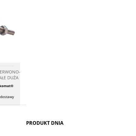
KA
chowalni
CZERWONO-
AŁE DUŻA
czkomat®
 dostawy
PRODUKT DNIA