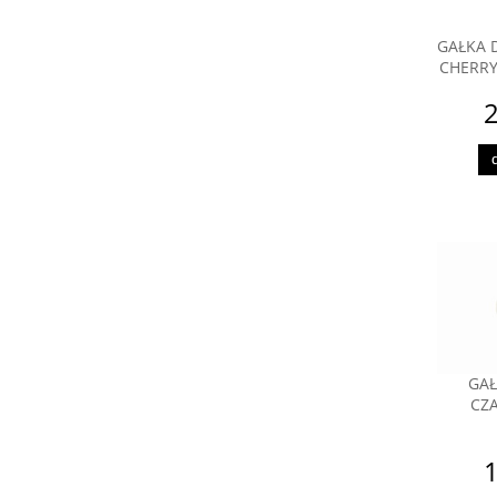
GAŁKA 
CHERR
2
GAŁ
CZ
1