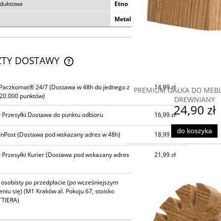
oduktowa
Etno
Metal
ZTY DOSTAWY
CENA NIE ZAWIERA EWENTUALNYCH
 Paczkomat® 24/7
(Dostawa w 48h do jednego z
14,99 zł
PREMIUM GAŁKA DO MEBL
KOSZTÓW PŁATNOŚCI
20.000 punktów)
DREWNIANY
24,90 zł
 Przesyłki Dostawa do punktu odbioru
16,99 zł
do koszyka
InPost
(Dostawa pod wskazany adres w 48h)
18,99 zł
 Przesyłki Kurier
(Dostawa pod wskazany adres
21,99 zł
 osobisty po przedpłacie (po wcześniejszym
0,00 zł
niu się)
(M1 Kraków al. Pokoju 67, stoisko
TIERA)