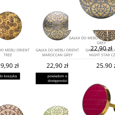
GAŁKA DO MEBLI ORIENT
GREY
22,90 zł
DO MEBLI ORIENT
GAŁKA DO MEBLI ORIENT
GAŁKA DO MEBLI
TREE
MAROCCAN GREY
NIGHT STAR C
9,90 zł
22,90 zł
25,90 
do koszyka
powiadom o
do koszyk
dostępności