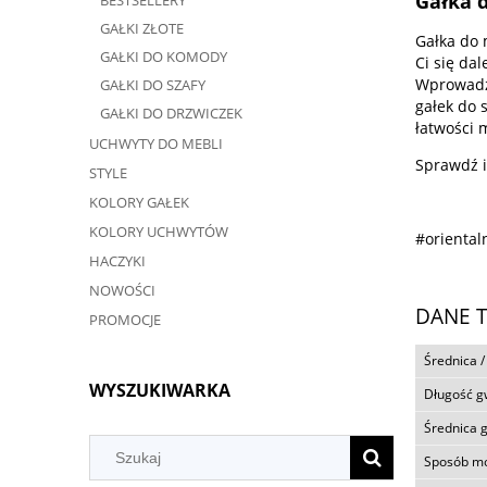
Gałka d
BESTSELLERY
GAŁKI ZŁOTE
Gałka do 
GAŁKI DO KOMODY
Ci się da
Wprowadź 
GAŁKI DO SZAFY
gałek do 
GAŁKI DO DRZWICZEK
łatwości 
UCHWYTY DO MEBLI
Sprawdź i
STYLE
KOLORY GAŁEK
KOLORY UCHWYTÓW
#oriental
HACZYKI
NOWOŚCI
DANE 
PROMOCJE
Średnica /
WYSZUKIWARKA
Długość g
Średnica 
Sposób m