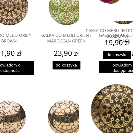
GAŁKA DO MEBLI RETRO
DO MEBLI ORIENT
GAŁKA DO MEBLI ORIENT
GAŁKA DO MEBLI
BORDOWA
19,90 zł
BROWN
MAROCCAN GREEN
BLACK
1,90 zł
23,90 zł
22,90 
do koszyka
owiadom o
do koszyka
powiadom
ostępności
dostępnoś
GAŁKA DO M