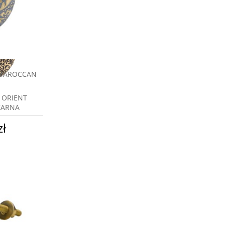
 MAROCCAN
 ORIENT
ZARNA
zł
a