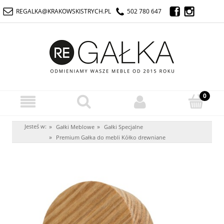
REGALKA@KRAKOWSKISTRYCH.PL
502 780 647
Jesteś w:
»
»
Gałki Meblowe
Gałki Specjalne
»
Premium Gałka do mebli Kółko drewniane