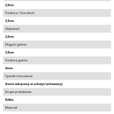
2,0cm
Średnica / Szerokość
3,5cm
Głębokość
2,0cm
Długość gwintu
3,0cm
Średnica gwintu
4mm
Sposób mocowania
Gwint wkręcany w uchwyt (schowany)
Grupa produktowa
Kółko
Materiał