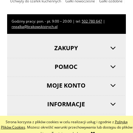
Uchwyty do szafek kuchennych
Gałki nowoczesne
Gałki ozdobne
Godziny pracy: pon. - pt. 9:00 – 20:00 | tel:
502 780 647
|
regalka@krakowskistrych.pl
ZAKUPY
POMOC
MOJE KONTO
INFORMACJE
Strona korzysta z plików cookies w celu realizacji usług i zgodnie z
Polityką
pokaż pełną wersję strony
Plików Cookies
. Możesz określić warunki przechowywania lub dostępu do plików