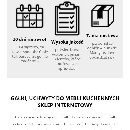
Tania dostawa
30 dni na zwrot
Wysoka jakość
już od 8zł za
...ale sądzimy, że
odbiór w punkcie.
potwierdzona
towar spodoba Ci się
Mamy też inne
wieloma opiniami
tak bardzo, że go nie
opcje dostawy.
klientów, które
zwrócisz :)
możesz sam
sprawdzić!
GAŁKI, UCHWYTY DO MEBLI KUCHENNYCH
SKLEP INTERNETOWY
Gałki do mebli dziecięcych
Gałki do mebli kuchennych
Gałki
metalowe
Gałki kryształowe
Gałki złote
Uchwyty drewniane