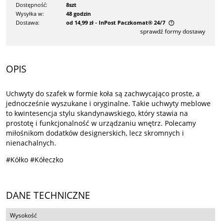
Dostępność:
8szt
Wysyłka w:
48 godzin
Dostawa:
od 14,99 zł
- InPost Paczkomat® 24/7
sprawdź formy dostawy
Cena nie zawiera ewentualnych kosztów płatności
OPIS
Uchwyty do szafek w formie koła są zachwycająco proste, a
jednocześnie wyszukane i oryginalne. Takie uchwyty meblowe
to kwintesencja stylu skandynawskiego, który stawia na
prostotę i funkcjonalność w urządzaniu wnętrz. Polecamy
miłośnikom dodatków designerskich, lecz skromnych i
nienachalnych.
#Kółko #Kółeczko
DANE TECHNICZNE
Wysokość