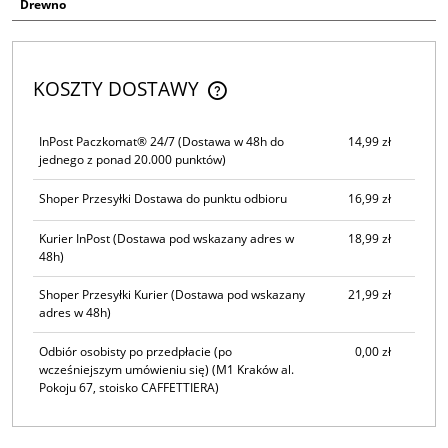
Drewno
KOSZTY DOSTAWY
CENA NIE ZAWIERA EWENTUALNYCH KOSZTÓW PŁATNOŚCI
InPost Paczkomat® 24/7
(Dostawa w 48h do
14,99 zł
jednego z ponad 20.000 punktów)
Shoper Przesyłki Dostawa do punktu odbioru
16,99 zł
Kurier InPost
(Dostawa pod wskazany adres w
18,99 zł
48h)
Shoper Przesyłki Kurier
(Dostawa pod wskazany
21,99 zł
adres w 48h)
Odbiór osobisty po przedpłacie (po
0,00 zł
wcześniejszym umówieniu się)
(M1 Kraków al.
Pokoju 67, stoisko CAFFETTIERA)