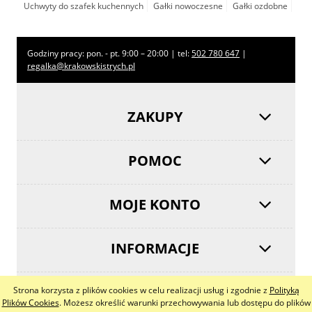
Uchwyty do szafek kuchennych
Gałki nowoczesne
Gałki ozdobne
Godziny pracy: pon. - pt. 9:00 – 20:00 | tel:
502 780 647
|
regalka@krakowskistrych.pl
ZAKUPY
POMOC
MOJE KONTO
INFORMACJE
Strona korzysta z plików cookies w celu realizacji usług i zgodnie z
Polityką
pokaż pełną wersję strony
Plików Cookies
. Możesz określić warunki przechowywania lub dostępu do plików