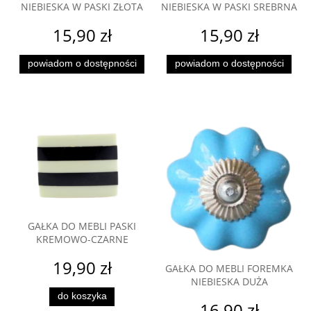
NIEBIESKA W PASKI ZŁOTA
NIEBIESKA W PASKI SREBRNA
15,90 zł
15,90 zł
powiadom o dostępności
powiadom o dostępności
GAŁKA DO MEBLI PASKI
KREMOWO-CZARNE
19,90 zł
GAŁKA DO MEBLI FOREMKA
NIEBIESKA DUŻA
do koszyka
16,90 zł