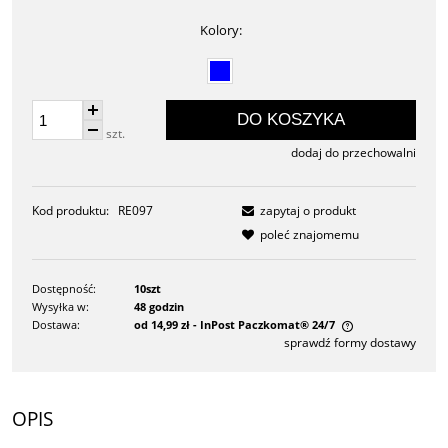
Kolory:
DO KOSZYKA
szt.
dodaj do przechowalni
Kod produktu:
RE097
zapytaj o produkt
poleć znajomemu
Dostępność:
10szt
Wysyłka w:
48 godzin
Dostawa:
od 14,99 zł
- InPost Paczkomat® 24/7
sprawdź formy dostawy
Cena nie zawiera ewentualnych kosztów płatności
OPIS