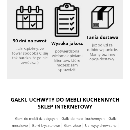
Tania dostawa
30 dni na zwrot
Wysoka jakość
już od 8zł za
...ale sądzimy, że
odbiór w punkcie.
potwierdzona
towar spodoba Ci się
Mamy też inne
wieloma opiniami
tak bardzo, że go nie
opcje dostawy.
klientów, które
zwrócisz :)
możesz sam
sprawdzić!
GAŁKI, UCHWYTY DO MEBLI KUCHENNYCH
SKLEP INTERNETOWY
Gałki do mebli dziecięcych
Gałki do mebli kuchennych
Gałki
metalowe
Gałki kryształowe
Gałki złote
Uchwyty drewniane