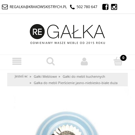
REGALKA@KRAKOWSKISTRYCH.PL
502 780 647
Jesteś w:
»
»
Gałki Meblowe
Gałki do mebli kuchennych
»
Gałka do mebli Pierścienie jasno-niebiesko-białe duża