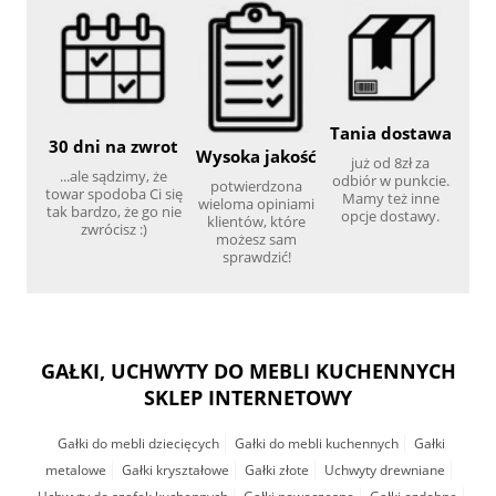
Tania dostawa
30 dni na zwrot
Wysoka jakość
już od 8zł za
...ale sądzimy, że
odbiór w punkcie.
potwierdzona
towar spodoba Ci się
Mamy też inne
wieloma opiniami
tak bardzo, że go nie
opcje dostawy.
klientów, które
zwrócisz :)
możesz sam
sprawdzić!
GAŁKI, UCHWYTY DO MEBLI KUCHENNYCH
SKLEP INTERNETOWY
Gałki do mebli dziecięcych
Gałki do mebli kuchennych
Gałki
metalowe
Gałki kryształowe
Gałki złote
Uchwyty drewniane