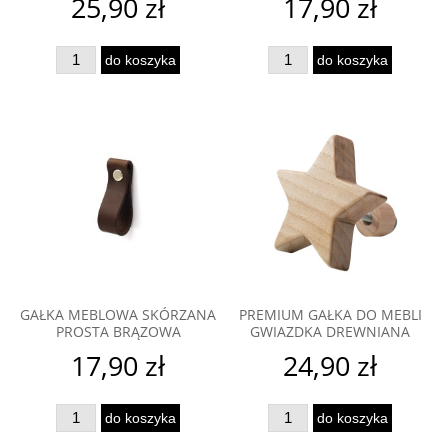
25,90 zł
17,90 zł
do koszyka
do koszyka
GAŁKA MEBLOWA SKÓRZANA
PREMIUM GAŁKA DO MEBLI
PROSTA BRĄZOWA
GWIAZDKA DREWNIANA
17,90 zł
24,90 zł
do koszyka
do koszyka