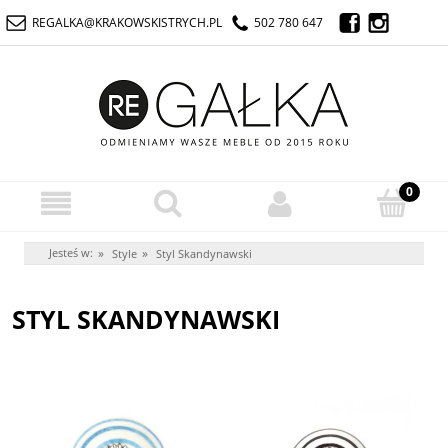
REGALKA@KRAKOWSKISTRYCH.PL
502 780 647
Jesteś w:
»
»
Style
Styl Skandynawski
STYL SKANDYNAWSKI