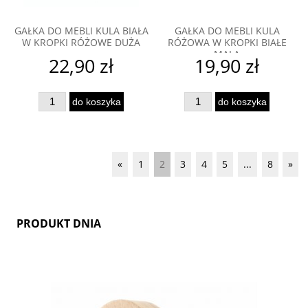
GAŁKA DO MEBLI KULA BIAŁA
GAŁKA DO MEBLI KULA
W KROPKI RÓŻOWE DUŻA
RÓŻOWA W KROPKI BIAŁE
MAŁA
22,90 zł
19,90 zł
do koszyka
do koszyka
«
1
2
3
4
5
...
8
»
PRODUKT DNIA