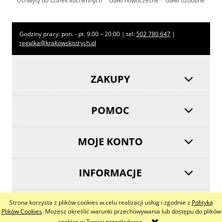
Uchwyty do szafek kuchennych
Gałki nowoczesne
Gałki ozdobne
Godziny pracy: pon. - pt. 9:00 – 20:00 | tel:
502 780 647
|
regalka@krakowskistrych.pl
ZAKUPY
POMOC
MOJE KONTO
INFORMACJE
Strona korzysta z plików cookies w celu realizacji usług i zgodnie z
Polityką
pokaż pełną wersję strony
Plików Cookies
. Możesz określić warunki przechowywania lub dostępu do plików
cookies w Twojej przeglądarce.