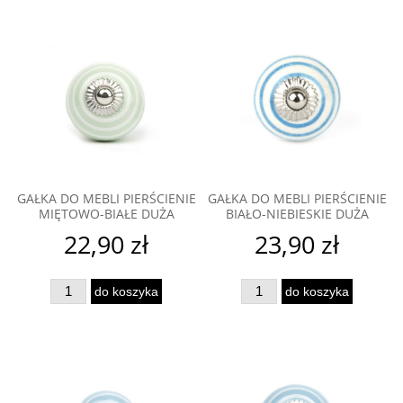
GAŁKA DO MEBLI PIERŚCIENIE
GAŁKA DO MEBLI PIERŚCIENIE
MIĘTOWO-BIAŁE DUŻA
BIAŁO-NIEBIESKIE DUŻA
22,90 zł
23,90 zł
do koszyka
do koszyka