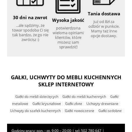
Tania dostawa
30 dni na zwrot
Wysoka jakość
już od 8zł za
...ale sądzimy, że
odbiór w punkcie.
potwierdzona
towar spodoba Ci się
Mamy też inne
wieloma opiniami
tak bardzo, że go nie
opcje dostawy.
klientów, które
zwrócisz :)
możesz sam
sprawdzić!
GAŁKI, UCHWYTY DO MEBLI KUCHENNYCH
SKLEP INTERNETOWY
Gałki do mebli dziecięcych
Gałki do mebli kuchennych
Gałki
metalowe
Gałki kryształowe
Gałki złote
Uchwyty drewniane
Uchwyty do szafek kuchennych
Gałki nowoczesne
Gałki ozdobne
Godziny pracy: pon. - pt. 9:00 – 20:00 | tel:
502 780 647
|