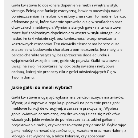
Gałki kwiatowe to doskonałe dopełnienie mebli i wnętrz w stylu
vintage. Pełnią one funkcję estetyczną, bowiem pozwalają nadać
pomieszczeniom i meblom określony charakter. To modne i bardzo
efektowne gałki, które świetnie sprawdzają się w szufladach oraz
drzwiczkach meblowych. Wymiana starych gałek na te kwiatowe
może być znakomitym dopełnieniem wnętrz w stylu vintage, jak i
nadać im taki właśnie styl, bez konieczności przeprowadzania
kosztownych remontów. Ten niewielki element ma bardzo duże
znaczenie w budowaniu charakteru pomieszczenia. Jest mały, ale
bardzo charakterystyczny, bezsprzecznie dodając uroku i
wyjątkowości wszędzie tam, gdzie się pojawia. Gałki kwiatowe z
uwagi na swój niepowtarzalny look będą świetną i nietypową
ozdobą, której nie przeoczy nikt z gości odwiedzających Cię w
Twoim domu.
Jakie gałki do mebli wybrać?
Gałki kwiatowe mogą być wykonane z bardzo różnych materiałów.
Wybór, jaki zapewnia regalka.pl pozwoli na pełnienie przez gałki
meblowe funkcji dekoracyjnej, a zarazem praktycznej. Wybierz
gałkę kwiatową ceramiczną, czy drewnianą i ciesz się z efektów
wizualnych, jakie wniesie do pomieszczenia. Z takimi gałkami
projektowanie mebli, czy wnętrz to czysta przyjemność. Wybierając
gałkę należy kierować się zarówno jej kształtem oraz materiałem, z
którego jest wykonana, a także kolorem, czy sposobem