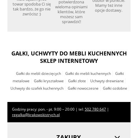
odbiór w punkcie.
potwierdzona
towar spodoba Ci się
Mamy też inne
wieloma opiniami
tak bardzo, że go nie
opcje dostawy.
klientów, które
zwrócisz :)
możesz sam
sprawdzić!
GAŁKI, UCHWYTY DO MEBLI KUCHENNYCH
SKLEP INTERNETOWY
Gałki do mebli dziecięcych
Gałki do mebli kuchennych
Gałki
metalowe
Gałki kryształowe
Gałki złote
Uchwyty drewniane
Uchwyty do szafek kuchennych
Gałki nowoczesne
Gałki ozdobne
Godziny pracy: pon. - pt. 9:00 – 20:00 | tel:
502 780 647
|
regalka@krakowskistrych.pl
ZAKUPY