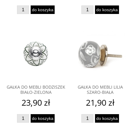
do koszyka
do koszyka
GAŁKA DO MEBLI BODZISZEK
GAŁKA DO MEBLI LILIA
BIAŁO-ZIELONA
SZARO-BIAŁA
23,90 zł
21,90 zł
do koszyka
do koszyka