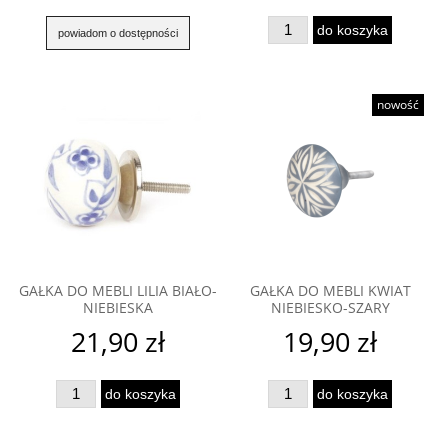
do koszyka
powiadom o dostępności
nowość
GAŁKA DO MEBLI LILIA BIAŁO-
GAŁKA DO MEBLI KWIAT
NIEBIESKA
NIEBIESKO-SZARY
21,90 zł
19,90 zł
do koszyka
do koszyka