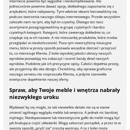
internecie powinno być wygodne i nieskomplikowane. Ale
jednocześnie powinno dawać opcję, dokładnego zapoznania się z
artykułami, które nabywamy. Tymi właśnie ideami kierowaliśmy się
podczas tworzenia naszego sklepu internetowego. Przede wszystkim
zależało nam na tym, aby był on czytelny. Dlatego też nasz
asortyment posegregowaliśmy w grupę czytelnych i bardzo
czytelnych kategorii. Kategorii, które zawierają dokładnie to, co
znajduje się w ich nazwie. A nie mieszankę produktów, które trzeba
przeglądać w nieskończoność. Poza tym stworzyliśmy intuicyjne
menu, które w prosty sposób pozwala wszędzie dotrzeć i przejrzeć
to, co interesuje Klienta. Z kolei wysokiej jakości obrazy naszych
wyrobów pozwalają mu zobaczyć i ocenić każdy detal naszych
wyrobów. Podobnie jak ich precyzyjne opisy. Całości dopełnia prosty,
ale przyjemny dla oka design. Chcieliśmy, aby oprawa graficzna
naszego serwisu nie rozpraszała Klienta, a jedynie stanowiła
estetyczne dopełnienie naszej oferty.
Spraw, aby Twoje meble i wnętrza nabrały
niezwykłego uroku
Wydawać by się mogło, że tak niewielkie detale nie są w stanie
zmienić ogólnego wyglądu mebla lub wnętrza. A jednak nic bardziej
mylnego. Niedopasowane lub nieestetyczne gałki do mebli mogą być
jak brakująca część układanki. Mogą zaburzać porządek, a przez to w
swoisty sposób „gryźć się” zresztą wystroju. A to z kolei może