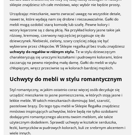
sklepie znajdziesz ich całe mnóstwo, więc wybór nie będzie prosty.
Urządzając mieszkanie, warto zwracać uwagę na wszystkie detale,
nawet te, które wydają nam się drobne i niezauważalnie. Gałki do
mebli mogą ozdobić starą komodę lub szafę. Pewne kolory i
wzory kojarzone są z daną płcią. Na przykład kolory jasne takie jak
różowy, kremowy, czerwony najczęściej przypisuje się do
dziewczynek. Niebieski, zielony, szary częściej zdają się być
wybierane przez chłopców. W Sklepie regalka.pl bez trudu znajdziesz
uchwyty do regałów w różnym stylu
. Te w stylu dziewczęcym
charakteryzują się uroczymi kształtami i pudrowymi kolorami, które
zaczarują na pewno niejedną małą damę. Gałki do mebli w stylu
chłopięcym, wręcz przeciwnie są w kolorach bardziej męskich.
Uchwyty do mebli w stylu romantycznym
Styl romantyczny, w jakim ostatnio coraz więcej osób decyduje się
urządzić mieszkanie to jasne pomieszczenia, w których stoją jasne i
lekkie meble. W takich mieszkaniach dominują: biel, szarość,
pastelowe brązy. Do tego typu mebli w Sklepie Regałka znajdziesz
mnóstwo inspirujących uchwytów, które będą nie tylko ozdobami
dodającymi romantycznego akcentu twoim meblom, ale także
użytecznym dodatkiem. Sprawdź uchwyty w kształcie serduszka,
łezki, kamyczków w pudrowych kolorach, kuli ze srebrnym akcentem i
wiele innych.