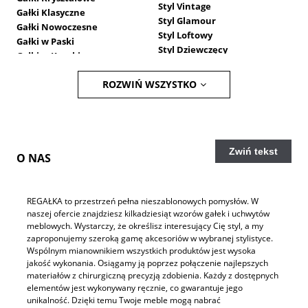
Styl Vintage
Gałki Klasyczne
Styl Glamour
Gałki Nowoczesne
Styl Loftowy
Gałki w Paski
Styl Dziewczęcy
Gałki w Kropki
Styl Marynistyczny
Gałki Kwiatowe
Styl Chłopięcy
ROZWIŃ WSZYSTKO
Gałki Specjalne
Styl Męski
Gałki dla Mężczyzn
Styl Nowoczesny
Uchwyty do mebli
Styl Klasyczny
Uchwyty drewniane
Styl Geometryczny
Uchwyty klasyczne
Styl Romantyczny
Zwiń tekst
O NAS
Uchwyty skórzane
REGAŁKA to przestrzeń pełna nieszablonowych pomysłów. W
naszej ofercie znajdziesz kilkadziesiąt wzorów gałek i uchwytów
meblowych. Wystarczy, że określisz interesujący Cię styl, a my
zaproponujemy szeroką gamę akcesoriów w wybranej stylistyce.
Wspólnym mianownikiem wszystkich produktów jest wysoka
jakość wykonania. Osiągamy ją poprzez połączenie najlepszych
materiałów z chirurgiczną precyzją zdobienia. Każdy z dostępnych
elementów jest wykonywany ręcznie, co gwarantuje jego
unikalność. Dzięki temu Twoje meble mogą nabrać