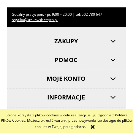
Godziny pracy: pon. - pt. 9:00 – 20:00 | tel:
502 780 647
|
regalka@krakowskistrych.pl
ZAKUPY
POMOC
MOJE KONTO
INFORMACJE
Strona korzysta z plików cookies w celu realizacji usług i zgodnie z
Polityką
pokaż pełną wersję strony
Plików Cookies
. Możesz określić warunki przechowywania lub dostępu do plików
cookies w Twojej przeglądarce.
Sklep internetowy Shoper.pl