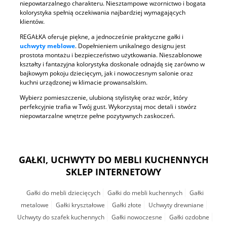
niepowtarzalnego charakteru. Niesztampowe wzornictwo i bogata
kolorystyka spełnią oczekiwania najbardziej wymagających
klientów.
REGAŁKA oferuje piękne, a jednocześnie praktyczne gałki i
uchwyty meblowe
. Dopełnieniem unikalnego designu jest
prostota montażu i bezpieczeństwo użytkowania. Nieszablonowe
kształty i fantazyjna kolorystyka doskonale odnajdą się zarówno w
bajkowym pokoju dziecięcym, jak i nowoczesnym salonie oraz
kuchni urządzonej w klimacie prowansalskim.
Wybierz pomieszczenie, ulubioną stylistykę oraz wzór, który
perfekcyjnie trafia w Twój gust. Wykorzystaj moc detali i stwórz
niepowtarzalne wnętrze pełne pozytywnych zaskoczeń.
GAŁKI, UCHWYTY DO MEBLI KUCHENNYCH
SKLEP INTERNETOWY
Gałki do mebli dziecięcych
Gałki do mebli kuchennych
Gałki
metalowe
Gałki kryształowe
Gałki złote
Uchwyty drewniane
Uchwyty do szafek kuchennych
Gałki nowoczesne
Gałki ozdobne