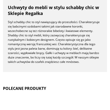
Uchwyty do mebli w stylu schabby chic w
Sklepie Regałka
Styl schabby chic to styl nawiązujący do przeszłości. Charakteryzuje
się babcinymi ozdobami takimi jak starodawne koronki,
wszechobecne są też różnorakie bibeloty i kwiatowe elementy.
Shabby chic to styl mebli, który zazwyczaj charakteryzuje się
rustykalnym i kobiecym designem. Często opisuje się go jako
romantyczną wersję francuskiej wsi. Charakterystyczna dla tego
stylu jest jasna paleta barw, dominują tu kolory: biel, delikatne
szarości, wypłowiałe brązy. Gałki i uchwyty w meblach mają bardzo
duże znaczenie, bo liczy się tutaj każdy szczegół. W naszym sklepie
takich uchwytów do szafek znajdziesz całe mnóstwo.
POLECANE PRODUKTY