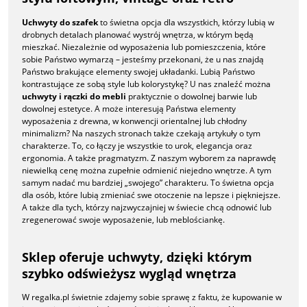
Uchwyty do szafek
to świetna opcja dla wszystkich, którzy lubią w
drobnych detalach planować wystrój wnętrza, w którym będą
mieszkać. Niezależnie od wyposażenia lub pomieszczenia, które
sobie Państwo wymarzą – jesteśmy przekonani, że u nas znajdą
Państwo brakujące elementy swojej układanki. Lubią Państwo
kontrastujące ze sobą style lub kolorystykę? U nas znaleźć można
uchwyty i rączki do mebli
praktycznie o dowolnej barwie lub
dowolnej estetyce. A może interesują Państwa elementy
wyposażenia z drewna, w konwencji orientalnej lub chłodny
minimalizm? Na naszych stronach także czekają artykuły o tym
charakterze. To, co łączy je wszystkie to urok, elegancja oraz
ergonomia. A także pragmatyzm. Z naszym wyborem za naprawdę
niewielką cenę można zupełnie odmienić niejedno wnętrze. A tym
samym nadać mu bardziej „swojego” charakteru. To świetna opcja
dla osób, które lubią zmieniać swe otoczenie na lepsze i piękniejsze.
A także dla tych, którzy najzwyczajniej w świecie chcą odnowić lub
zregenerować swoje wyposażenie, lub meblościankę.
Sklep oferuje uchwyty, dzięki którym
szybko odświeżysz wygląd wnętrza
W regalka.pl świetnie zdajemy sobie sprawę z faktu, że kupowanie w