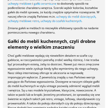
uchwyty meblowe
i
gałki ceramiczne
to doskonały sposób na
podkreślenie charakteru wnętrza. Szeroki wybór kolorów, kształtów
gałek do mebli sprawia, że każdy znajdzie optymalne rozwiązanie. W
naszej ofercie znajdą Państwo m.in.
uchwyty do mebli dziecięcych
,
uchwyty meblowe retro
,
uchwyty do szafek kuchennych
.
Zmiana gałek w meblach to niezwykle efektowny sposób na nadanie
pomieszczeniu nowego charakteru.
Gałki do mebli kuchennych, czyli drobne
elementy o wielkim znaczeniu
Choć gałki meblowe wydają się niewielkim detalem w szafie czy
gablocie, w rzeczywistości potrafią zrobić wielką różnicę. I nie trzeba
być przesadnym estetą, żeby to dostrzec. Nawet już nieco zmęczone
wyposażenie wiele zyskuje kiedy tylko wymienimy do niego uchwyty.
Nasz sklep internetowy oferuje te akcesoria w naprawdę
imponującym wyborze. Z pewnością znajdą u nas Państwo wersje
pasujące do Państwa wyposażenia. Dostępne w naszym sklepie gałki
do mebli kuchennych w stylu vintage pozwolą odmienić wygląd mebli
i wnętrza. Są u nas modele kryształowe, klasyczne, nowoczesne. A
także w paski lub w kropki. Jesteśmy przekonani, że sprawdzą się one
świetnie w stylach takich jak retro, vintage, loftowy, skandynawski czy
prowansalski. A także do pokoju dorosłych czy do pokoju dziecięcego.
Nasze dodatki bez wątpienia nadadzą każdej szafce czy szufladzie