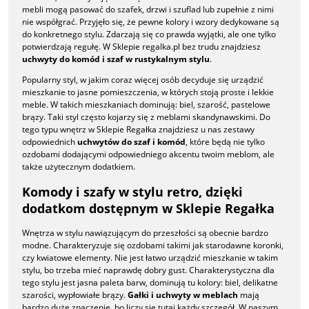
mebli mogą pasować do szafek, drzwi i szuflad lub zupełnie z nimi
nie współgrać. Przyjęło się, że pewne kolory i wzory dedykowane są
do konkretnego stylu. Zdarzają się co prawda wyjątki, ale one tylko
potwierdzają regułę. W Sklepie regalka.pl bez trudu znajdziesz
uchwyty do komód i szaf w rustykalnym stylu
.
Popularny styl, w jakim coraz więcej osób decyduje się urządzić
mieszkanie to jasne pomieszczenia, w których stoją proste i lekkie
meble. W takich mieszkaniach dominują: biel, szarość, pastelowe
brązy. Taki styl często kojarzy się z meblami skandynawskimi. Do
tego typu wnętrz w Sklepie Regałka znajdziesz u nas zestawy
odpowiednich
uchwytów do szaf i komód
, które będą nie tylko
ozdobami dodającymi odpowiedniego akcentu twoim meblom, ale
także użytecznym dodatkiem.
Komody i szafy w stylu retro, dzięki
dodatkom dostępnym w Sklepie Regałka
Wnętrza w stylu nawiązującym do przeszłości są obecnie bardzo
modne. Charakteryzuje się ozdobami takimi jak starodawne koronki,
czy kwiatowe elementy. Nie jest łatwo urządzić mieszkanie w takim
stylu, bo trzeba mieć naprawdę dobry gust. Charakterystyczna dla
tego stylu jest jasna paleta barw, dominują tu kolory: biel, delikatne
szarości, wypłowiałe brązy.
Gałki i uchwyty w meblach
mają
bardzo duże znaczenie, bo liczy się tutaj każdy szczegół. W naszym