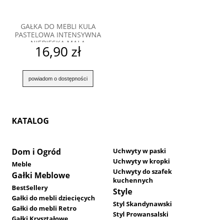
GAŁKA DO MEBLI KULA
PASTELOWA INTENSYWNA
NIEBIESKA MAŁA
16,90 zł
powiadom o dostępności
KATALOG
Dom i Ogród
Uchwyty w paski
Uchwyty w kropki
Meble
Uchwyty do szafek
Gałki Meblowe
kuchennych
BestSellery
Style
Gałki do mebli dziecięcych
Styl Skandynawski
Gałki do mebli Retro
Styl Prowansalski
Gałki Kryształowe