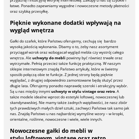
przyjazną i intuicyjną witrynę internetową. Zakupy u nas są szybkie i
łatwe. Ponadto zapewniamy wygodne i nowoczesne metody płatności
oraz szybką przesyłkę.
Pięknie wykonane dodatki wpływają na
wygląd wnętrza
Gałki do szafek, które Państwu oferujemy, cechują się bardzo
wysoką jakością wykonania. Dbamy o to, żeby nasz asortyment
przyciągał wzrok oraz wzbogacał wygląd mebla czy wystrój całego
wnętrza. Ale
uchwyty do mebli
powinny być również trwałe oraz
wytrzymałe. Pełnią przecież także funkcję praktyczną. W naszym
sklepie internetowym znajdą Państwo artykuły, które w świetny
sposób połączą obie te funkcje. Z jednej strony będą pięknie
wyglądać, z drugiej odpowiednio zamontowane będą służyć przez
długie lata. Oferujemy ponadto naprawdę szeroki i atrakcyjny wybór.
Są u nas między innymi
uchwyty w stylu vintage oraz retro
. A
także modele idealne wprost do estetyki loftowej, nowoczesnej lub
skandynawskiej. Nie mamy także żadnych wątpliwości, że nasz zbiór
tych prawdziwych małych dzieł sztuki, zachwyci Państwa tak samo jak
nas. Znajdą Państwo u nas najbardziej wymyślne wzory – w kropki,
orientalne, roślinne, nowoczesne i wiele, wiele innych.
Nowoczesne gałki do mebli w
stylu loftowym, vintage oraz retro