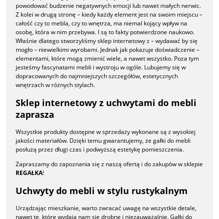
powodować budzenie negatywnych emocji lub nawet małych nerwic.
Z kolei w drugą stronę – kiedy każdy element jest na swoim miejscu –
całość czy to mebla, czy to wnętrza, ma niemal kojący wpływ na
osobę, która w nim przebywa. I są to fakty potwierdzone naukowo.
Właśnie dlatego stworzyliśmy sklep internetowy z – wydawać by się
mogło – niewielkimi wyrobami. Jednak jak pokazuje doświadczenie –
elementami, które mogą zmienić wiele, a nawet wszystko. Poza tym
jesteśmy fascynatami mebli i wystroju w ogóle. Lubujemy się w
dopracowanych do najmniejszych szczegółów, estetycznych
wnętrzach w różnych stylach.
Sklep internetowy z uchwytami do mebli
zaprasza
Wszystkie produkty dostępne w sprzedaży wykonane są z wysokiej
jakości materiałów. Dzięki temu gwarantujemy, że gałki do mebli
posłużą przez długi czas i podwyższą estetykę pomieszczenia.
Zapraszamy do zapoznania się z naszą ofertą i do zakupów w sklepie
REGAŁKA
!
Uchwyty do mebli w stylu rustykalnym
Urządzając mieszkanie, warto zwracać uwagę na wszystkie detale,
nawet te, które wydają nam się drobne i niezauważalnie. Gałki do