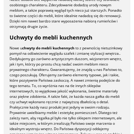
osobistego charakteru. Zdecydowanie dodadzą urody nowym
meblom, a także poprawią wygląd tych nieco już starszych. Ponadto
to świetne części do mebli, które idealnie nadadzą się do renowacji.
Dzięki nim nawet bardzo stare wyposażenia nabiorą rumieńców i
otrzymają drugie życie.
Uchwyty do mebli kuchennych
Nowe u
chwyty do mebli kuchennych
to z pewnością nietuzinkowy
pomysł na odświeżenie wyglądu szafek i zmianę stylizacji wnętrza..
Dedykujemy go zarówno artystycznym duszom, wizjonerom wnętrz,
jak i tym, którzy po prostu chcą nadać swoim meblom nieco
prywatnego charakteru. Gwarantujemy, że znajdą u nas Państwo to,
czego poszukują. Oferujemy zarówno elementy typowe, jak i takie,
które pozytywnie Państwa zaskoczą. A nawet zmienią podejście do
tego tematu. To, co wyróżnia nas na tle innych sklepów
internetowych, to wyjątkowa jakość wykonania, świetne materiały
oraz piękne zdobienia. A także fakt, że każda nasza gałka do mebli
czy uchwyt wykonano ręcznie z najwyższą dbałością o detal.
Praktycznie każdy nasz produkt jest jedyny w swoim rodzaju.
Prywatnie uwielbiamy meble i estetykę pomieszczeń. Dlatego też
zależy nam, aby regalka.pl było nie tylko sklepem internetowym, ale
także miejscem, w którym zrealizują Państwo swoje marzenia o
idealnym wystroju wnętrz. Do Państwa dyspozycji oddajemy