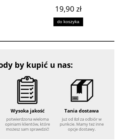
19,90 zł
do koszyka
dy by kupić u nas:
Wysoka jakość
Tania dostawa
potwierdzona wieloma
już od 8zł za odbiór w
opiniami klientów, które
punkcie. Mamy też inne
możesz sam sprawdzić!
opcje dostawy.