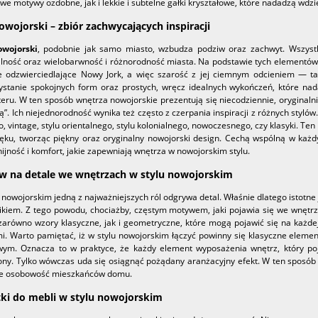
we motywy ozdobne, jak i lekkie i subtelne gałki kryształowe, które nadadzą wd
nowojorski – zbiór zachwycających inspiracji
owojorski
, podobnie jak samo miasto, wzbudza podziw oraz zachwyt. Wszyst
lność oraz wielobarwność i różnorodność miasta. Na podstawie tych elementów p
ie odzwierciedlające Nowy Jork, a więc szarość z jej ciemnym odcieniem — t
ystanie spokojnych form oraz prostych, wręcz idealnych wykończeń, które nad
eru. W ten sposób wnętrza nowojorskie prezentują się niecodziennie, oryginalni
ą”. Ich niejednorodność wynika też często z czerpania inspiracji z różnych styl
o, vintage, stylu orientalnego, stylu kolonialnego, nowoczesnego, czy klasyki. 
ęku, tworząc piękny oraz oryginalny nowojorski design. Cechą wspólną w każd
jność i komfort, jakie zapewniają wnętrza w nowojorskim stylu.
w na detale we wnętrzach w stylu nowojorskim
 nowojorskim jedną z najważniejszych ról odgrywa detal. Właśnie dlatego istotne 
ikiem. Z tego powodu, chociażby, częstym motywem, jaki pojawia się we wnętr
zarówno wzory klasyczne, jak i geometryczne, które mogą pojawić się na każde
i. Warto pamiętać, iż w stylu nowojorskim łączyć powinny się klasyczne eleme
wym. Oznacza to w praktyce, że każdy element wyposażenia wnętrz, który poj
ny. Tylko wówczas uda się osiągnąć pożądany aranżacyjny efekt. W ten sposób
ie osobowość mieszkańców domu.
ki do mebli w stylu nowojorskim