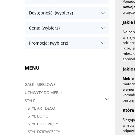
Ponadcz
nowoj
urządzo
Dostępność: (wybierz)
Jakie
Cena: (wybierz)
Najbar
w najw
odcieni
Promocja: (wybierz)
róże, 
mieszka
sprawd
MENU
Jakie
Meble 
materi
GAŁKI MEBLOWE
elemen
UCHWYTY DO MEBLI
komody
pasują 
STYLE
STYL ART DECO
Które
STYL BOHO
Sięgaj
STYL CHŁOPIĘCY
wnętrz
odpowi
STYL DZIEWCZĘCY