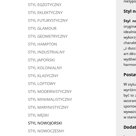
nietypo
STYL EGZOTYCZNY
Styl 
STYL EKLEKTYCZNY
STYL FUTURYSTYCZNY
Styl n
orygina
STYL GLAMOUR
idealn
STYL GEOMETRYCZNY
wykorz
charakt
STYL HAMPTON
„z dusz
STYL INDUSTRIALNY
art déc
wydźwi
STYL JAPOŃSKI
harmoni
STYL KOLONIALNY
Posta
STYL KLASYCZNY
STYL LOFTOWY
W stylu
wyróżn
STYL MODERNISTYCZNY
być to 
STYL MINIMALISTYCZNY
wzoram
sporto
STYL MARYNISTYCZNY
wyważo
STYL MĘSKI
w stan
STYL NOWOJORSKI
Dodat
STYL NOWOCZESNY