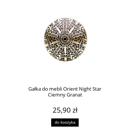
t Green
Gałka do mebli Orient Night Star
Gałka d
Ciemny Granat
intens
25,90 zł
do koszyka
pow