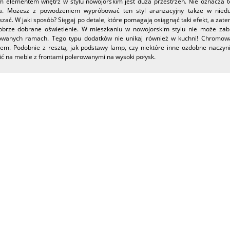
ym elementem wnętrz w stylu nowojorskim jest duża przestrzeń. Nie oznacza 
a. Możesz z powodzeniem wypróbować ten styl aranżacyjny także w nieduży
zać. W jaki sposób? Sięgaj po detale, które pomagają osiągnąć taki efekt, a zat
obrze dobrane oświetlenie. W mieszkaniu w nowojorskim stylu nie może zabr
wanych ramach. Tego typu dodatków nie unikaj również w kuchni! Chromow
iem. Podobnie z resztą, jak podstawy lamp, czy niektóre inne ozdobne naczyn
ć na meble z frontami polerowanymi na wysoki połysk.