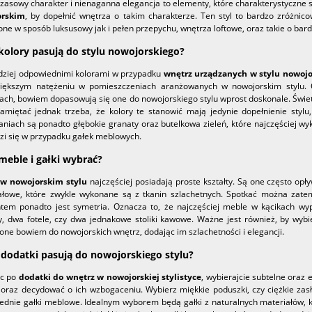
asowy charakter i nienaganna elegancja to elementy, które charakterystyczne są
orskim
, by dopełnić wnętrza o takim charakterze. Ten styl to bardzo zróżn
ne w sposób luksusowy jak i pełen przepychu, wnętrza loftowe, oraz takie o bar
 kolory pasują do stylu nowojorskiego?
dziej odpowiednimi kolorami w przypadku
wnętrz urządzanych w stylu nowoj
iększym natężeniu w pomieszczeniach aranżowanych w nowojorskim stylu. 
ach, bowiem dopasowują się one do nowojorskiego stylu wprost doskonale. Świetni
pamiętać jednak trzeba, że kolory te stanowić mają jedynie dopełnienie sty
niach są ponadto głębokie granaty oraz butelkowa zieleń, które najczęściej wyk
zi się w przypadku gałek meblowych.
 meble i gałki wybrać?
w nowojorskim stylu
najczęściej posiadają proste kształty. Są one często o
ałowe, które zwykle wykonane są z tkanin szlachetnych. Spotkać można zat
tem ponadto jest symetria. Oznacza to, że najczęściej meble w kącikach wy
, dwa fotele, czy dwa jednakowe stoliki kawowe. Ważne jest również, by wyb
one bowiem do nowojorskich wnętrz, dodając im szlachetności i elegancji.
 dodatki pasują do nowojorskiego stylu?
ąc po
dodatki do wnętrz w nowojorskiej stylistyce
, wybierajcie subtelne oraz
 oraz decydować o ich wzbogaceniu. Wybierz miękkie poduszki, czy ciężkie zasł
ednie gałki meblowe. Idealnym wyborem będą gałki z naturalnych materiałów, kt