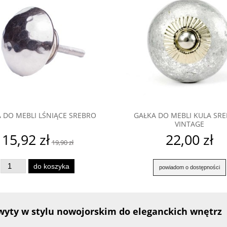
 DO MEBLI LŚNIĄCE SREBRO
GAŁKA DO MEBLI KULA SR
VINTAGE
15,92 zł
22,00 zł
19,90 zł
do koszyka
powiadom o dostępności
yty w stylu nowojorskim do eleganckich wnętrz