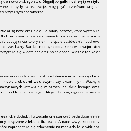
 dla nowojorskiego stylu. Sięgnij po
gałki i uchwyty w stylu
icowane pomysły na aranżacje. Mogą być to zarówno wnętrza
dzo przytulnym charakterze.
orskim
są beże oraz biele. To kolory bazowe, które występują
Obok nich warto postawić ponadto na szarości w różnych
e pasują także kolory ziemi i brązy oraz żółcienie i pudrowe
lu, nie zaś bazę. Bardzo modnym dodatkiem w nowojorskich
orzystuje się w detalach oraz na ścianach. Właśnie ten kolor
pływowe oraz dodatkowo bardzo istotnym elementem są obicia
em meble z obiciami welurowymi, czy aksamitnymi. Ważnym
poczynkowych ustawia się w parach, np. dwie kanapy, dwie
ierać meble z naturalnego i litego drewna, wyglądem swoim
 eleganckie dodatki. To właśnie one stanowić będą dopełnienie
ony połączone z lekkimi firankami. A nade wszystko dobierz
óre zaprezentują się szlachetnie na meblach. Mile widziane