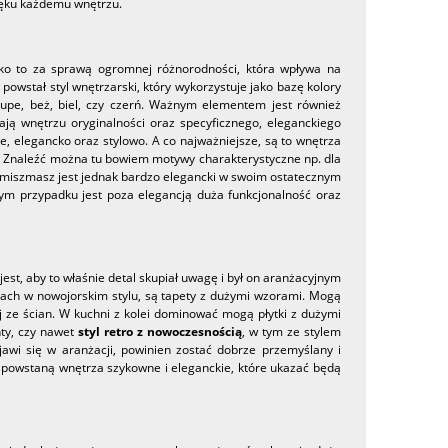
zięku każdemu wnętrzu.
ko to za sprawą ogromnej różnorodności, która wpływa na
owstał styl wnętrzarski, który wykorzystuje jako bazę kolory
aupe, beż, biel, czy czerń. Ważnym elementem jest również
ają wnętrzu oryginalności oraz specyficznego, eleganckiego
e, elegancko oraz stylowo. A co najważniejsze, są to wnętrza
ów. Znaleźć można tu bowiem motywy charakterystyczne np. dla
Ten miszmasz jest jednak bardzo elegancki w swoim ostatecznym
ym przypadku jest poza elegancją duża funkcjonalność oraz
jest, aby to właśnie detal skupiał uwagę i był on aranżacyjnym
zach w nowojorskim stylu, są tapety z dużymi wzorami. Mogą
j ze ścian. W kuchni z kolei dominować mogą płytki z dużymi
nty, czy nawet
styl retro z nowoczesnością
, w tym ze stylem
awi się w aranżacji, powinien zostać dobrze przemyślany i
 powstaną wnętrza szykowne i eleganckie, które ukazać będą