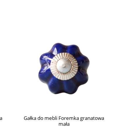
a
Gałka do mebli Foremka granatowa
Gałka do 
mała