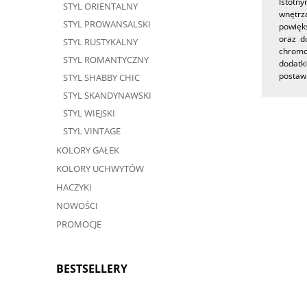
Istotn
STYL ORIENTALNY
wnętrz
STYL PROWANSALSKI
powięks
oraz d
STYL RUSTYKALNY
chromo
STYL ROMANTYCZNY
dodatk
postawi
STYL SHABBY CHIC
STYL SKANDYNAWSKI
STYL WIEJSKI
STYL VINTAGE
KOLORY GAŁEK
KOLORY UCHWYTÓW
HACZYKI
NOWOŚCI
PROMOCJE
BESTSELLERY