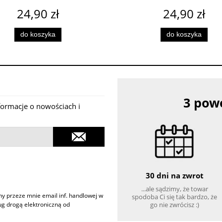
24,90 zł
24,90 zł
do koszyka
do koszyka
3 powo
nformacje o nowościach i
30 dni na zwrot
...ale sądzimy, że towar
 przeze mnie email inf. handlowej w
spodoba Ci się tak bardzo, że
go nie zwrócisz :)
ług drogą elektroniczną od