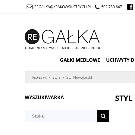
REGALKA@KRAKOWSKISTRYCH.PL
502 780 647
GAŁKI MEBLOWE
UCHWYTY D
Jesteś w:
»
Style
»
Styl Nowojorski
STYL
WYSZUKIWARKA