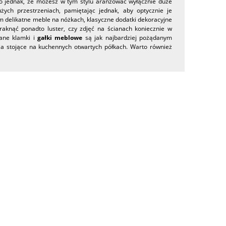
to jednak, że możesz w tym stylu aranżować wyłącznie duże
ch przestrzeniach, pamiętając jednak, aby optycznie je
em delikatne meble na nóżkach, klasyczne dodatki dekoracyjne
aknąć ponadto luster, czy zdjęć na ścianach koniecznie w
ane klamki i
gałki meblowe
są jak najbardziej pożądanym
ia stojące na kuchennych otwartych półkach. Warto również