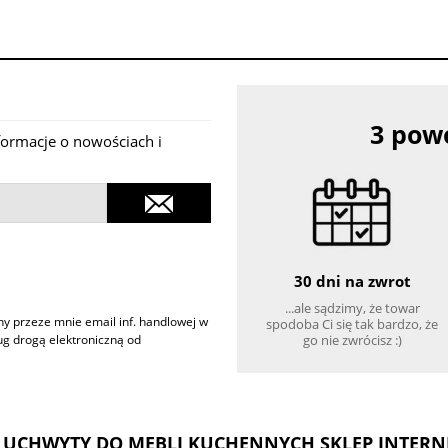
3 powo
nformacje o nowościach i
30 dni na zwrot
...ale sądzimy, że towar
 przeze mnie email inf. handlowej w
spodoba Ci się tak bardzo, że
go nie zwrócisz :)
ług drogą elektroniczną od
, UCHWYTY DO MEBLI KUCHENNYCH SKLEP INTER