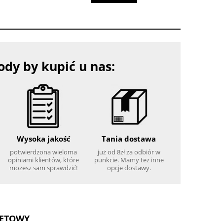
dy by kupić u nas:
Wysoka jakość
Tania dostawa
potwierdzona wieloma
już od 8zł za odbiór w
opiniami klientów, które
punkcie. Mamy też inne
możesz sam sprawdzić!
opcje dostawy.
NETOWY