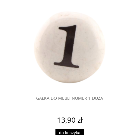
A ZIELONA
GAŁKA DO MEBLI NUMER 1 DUŻA
GAŁ
13,90 zł
do koszyka