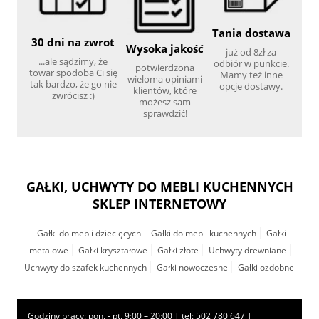
Tania dostawa
30 dni na zwrot
Wysoka jakość
już od 8zł za
...ale sądzimy, że
odbiór w punkcie.
potwierdzona
towar spodoba Ci się
Mamy też inne
wieloma opiniami
tak bardzo, że go nie
opcje dostawy.
klientów, które
zwrócisz :)
możesz sam
sprawdzić!
GAŁKI, UCHWYTY DO MEBLI KUCHENNYCH
SKLEP INTERNETOWY
Gałki do mebli dziecięcych
Gałki do mebli kuchennych
Gałki
metalowe
Gałki kryształowe
Gałki złote
Uchwyty drewniane
Uchwyty do szafek kuchennych
Gałki nowoczesne
Gałki ozdobne
Godziny pracy: pon. - pt. 9:00 – 20:00 | tel:
502 780 647
|