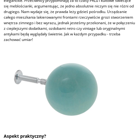
eleganckie. Przeciwnicy przypominają za to czasy PRLu i kultowe świecące
się meblościanki, argumentując, że jedno absolutnie niczym się nie różni od
drugiego. Nam wydaje się, że prawda leży gdzieś pośrodku. Urządzanie
całego mieszkania lakierowanymi frontami rzeczywiście grozi stworzeniem
wnętrza zimnego i bez wyrazu, jednak jesteśmy przekonani, że w połączeniu
z cieplejszymi dodatkami, ozdobami retro czy vintage lub oryginalnymi
antykami będą wyglądały świetnie. Jak w każdym przypadku - trzeba
zachować umiar!
Aspekt praktyczny?