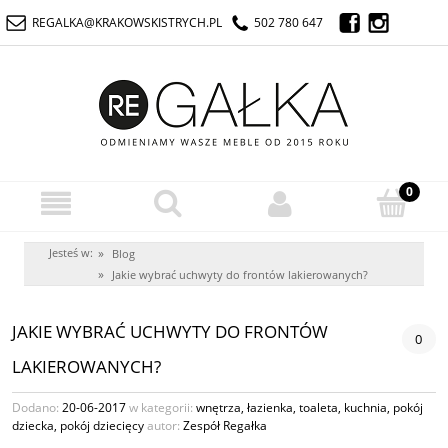
REGALKA@KRAKOWSKISTRYCH.PL
502 780 647
Jesteś w:
»
Blog
»
Jakie wybrać uchwyty do frontów lakierowanych?
JAKIE WYBRAĆ UCHWYTY DO FRONTÓW
0
LAKIEROWANYCH?
Dodano:
20-06-2017
w kategorii:
wnętrza
,
łazienka
,
toaleta
,
kuchnia
,
pokój
dziecka
,
pokój dziecięcy
autor:
Zespół Regałka