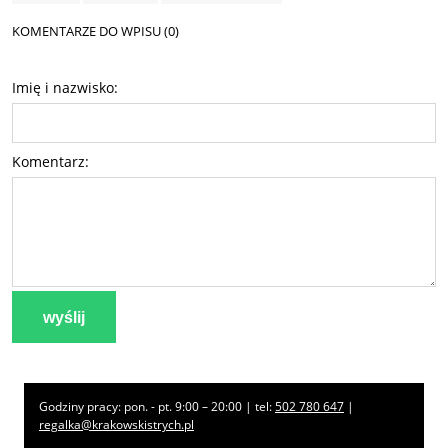
KOMENTARZE DO WPISU (0)
Imię i nazwisko:
Komentarz:
wyślij
Godziny pracy: pon. - pt. 9:00 – 20:00 | tel:
502 780 647
|
regalka@krakowskistrych.pl