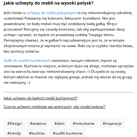
Jakie uchwyty do mebli na wysoki połysk?
Jeśli chodzi o
uchwyty do mebli pokojowych
to my rekomendujemy odrobinę
szaleństwa! Pobawmy się kolorami, fakturami kształtami. Nie jest
powiedziane, że biały mebel musi być ozdobiony białą gałką. Wręcz
przeciwnie! Kierujmy się zasadą kontrastu, tak aby wyeksponować dany
uchwyt i sprawić, że będzie on prawdziwą ozdobą Twojego domu.
Pamiętajmy również, że w gałkach najcudowniejsze jest to, że w tempie
ekspresowym można je wymienić na nowe. Robi się to szybko i bardzo łatwo,
bez pomocy stolarza.
Gałki do szafek kuchennych
natomiast, naszym zdaniem, lepsze są
stonowane. Kuchnia to miejsce, w którym dużo się dzieje, mnóstwo sprzętów
stoi na wierzchu tworząc niekontrolowany chaos :-) Oczywiście są osoby,
którym właśnie w chaosie się najlepiej gotuje, jednak my akurat do tej grupy
nie należymy :-)
Jakie uchwyty do białych mebli kuchennych?
Czarne uchwyty meblowe we wnętrzach, jaki model wybrać?
#Design
#wnętrza
#dom
#mieszkanie
#inspiracje
#trendy
#kuchnia
#szafki kuchenne